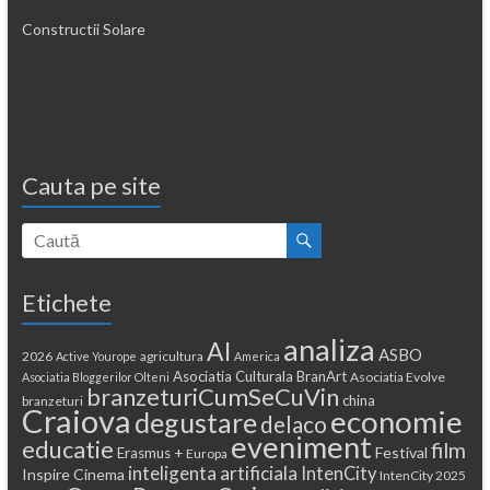
Constructii Solare
Cauta pe site
Etichete
analiza
AI
ASBO
2026
agricultura
Active Yourope
America
Asociatia Culturala BranArt
Asociatia Evolve
Asociatia Bloggerilor Olteni
branzeturiCumSeCuVin
china
branzeturi
Craiova
economie
degustare
delaco
eveniment
educatie
film
Festival
Erasmus +
Europa
inteligenta artificiala
IntenCity
Inspire Cinema
IntenCity 2025