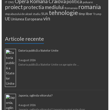
Opera Romana Craiova
politica
poluare
IT
ONG
romania
proiect
protectia mediului
Romanaia
tehnologie
SUA
timp liber
stop abuzului de alcool
studiu
Trump
vin
UE
Uniunea Europeana
Articole recente
Datoria publică a Statelor Unite
5 august 2026
Datoria publică a Statelor Unite se apropie de …
Japonia, oglinda viitorului?
4 august 2026
Japonia, oglinda viitorului? Japonia nu mai este doar …