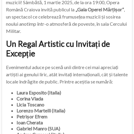
muzicii! Sâmbătă, 1 martie 2025, de la ora 19:00, Opera
Română Craiova invită publicul la
„Gala Operei Mărțișor”
,
un spectacol ce celebrează frumusețea muzicii și sosirea
noului anotimp într-o atmosferă de poveste, în sala Cercului
Militar.
Un Regal Artistic cu Invitați de
Excepție
Evenimentul aduce pe scenă unii dintre cei mai apreciați
artiști ai genului liric, atât invitați internaționali, cât și talente
locale îndrăgite de public. Printre aceștia se numără:
Laura Esposito (Italia)
Corina Vlada
Licia Toscano
Lorenzo Martelli (Italia)
Petrișor Efrem
Ioan Cherata
Gabriel Manro (SUA)