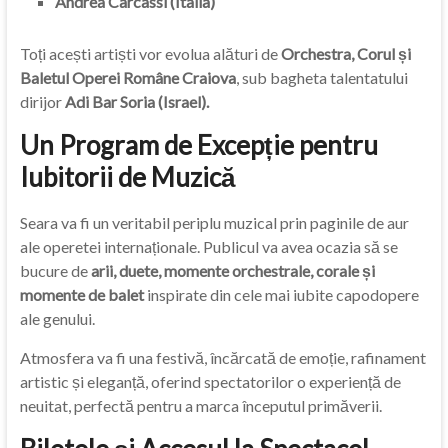
Andrea Carcassi (Italia)
Toți acești artiști vor evolua alături de
Orchestra, Corul și
Baletul Operei Române Craiova
, sub bagheta talentatului
dirijor
Adi Bar Soria (Israel).
Un Program de Excepție pentru
Iubitorii de Muzică
Seara va fi un veritabil periplu muzical prin paginile de aur
ale operetei internaționale. Publicul va avea ocazia să se
bucure de
arii, duete, momente orchestrale, corale și
momente de balet
inspirate din cele mai iubite capodopere
ale genului.
Atmosfera va fi una festivă, încărcată de emoție, rafinament
artistic și eleganță, oferind spectatorilor o experiență de
neuitat, perfectă pentru a marca începutul primăverii.