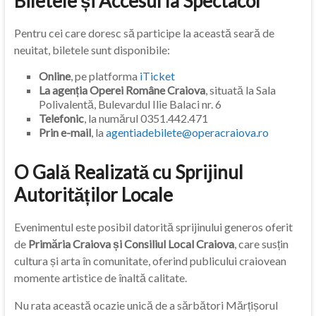
Biletele și Accesul la Spectacol
Pentru cei care doresc să participe la această seară de
neuitat, biletele sunt disponibile:
Online
, pe platforma
iTicket
La agenția Operei Române Craiova
, situată la Sala
Polivalentă, Bulevardul Ilie Balaci nr. 6
Telefonic
, la numărul 0351.442.471
Prin e-mail
, la
agentiadebilete@operacraiova.ro
O Gală Realizată cu Sprijinul
Autorităților Locale
Evenimentul este posibil datorită sprijinului generos oferit
de
Primăria Craiova și Consiliul Local Craiova
, care susțin
cultura și arta în comunitate, oferind publicului craiovean
momente artistice de înaltă calitate.
Nu rata această ocazie unică de a sărbători Mărțișorul