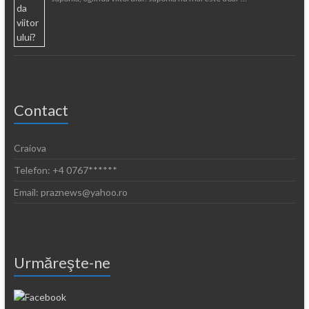
Contact
Craiova
Telefon: +4 0767******
Email: praznews@yahoo.ro
Urmăreşte-ne