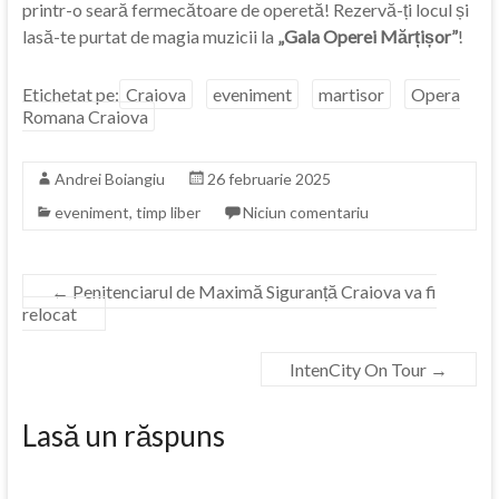
printr-o seară fermecătoare de operetă! Rezervă-ți locul și
lasă-te purtat de magia muzicii la
„Gala Operei Mărțișor”
!
Etichetat pe:
Craiova
eveniment
martisor
Opera
Romana Craiova
Andrei Boiangiu
26 februarie 2025
eveniment
,
timp liber
Niciun comentariu
←
Penitenciarul de Maximă Siguranță Craiova va fi
relocat
IntenCity On Tour
→
Lasă un răspuns