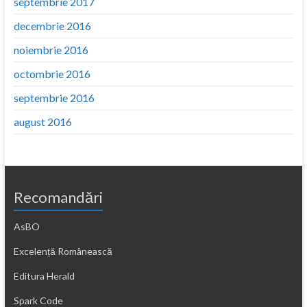
septembrie 2017
decembrie 2016
noiembrie 2016
octombrie 2016
septembrie 2016
august 2016
Recomandări
AsBO
Excelență Românească
Editura Herald
Spark Code