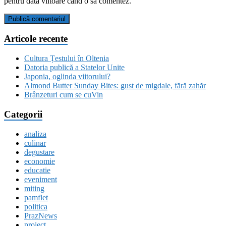
pentru data viitoare când o să comentez.
Articole recente
Cultura Țestului în Oltenia
Datoria publică a Statelor Unite
Japonia, oglinda viitorului?
Almond Butter Sunday Bites: gust de migdale, fără zahăr
Brânzeturi cum se cuVin
Categorii
analiza
culinar
degustare
economie
educatie
eveniment
miting
pamflet
politica
PrazNews
proiect