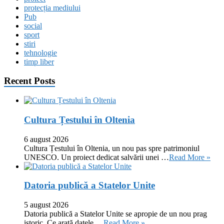
protecția mediului
Pub
social
sport
stiri
tehnologie
timp liber
Recent Posts
Cultura Țestului în Oltenia
6 august 2026
Cultura Țestului în Oltenia, un nou pas spre patrimoniul
UNESCO. Un proiect dedicat salvării unei …
Read More »
Datoria publică a Statelor Unite
5 august 2026
Datoria publică a Statelor Unite se apropie de un nou prag
istoric. Ce arată datele …
Read More »