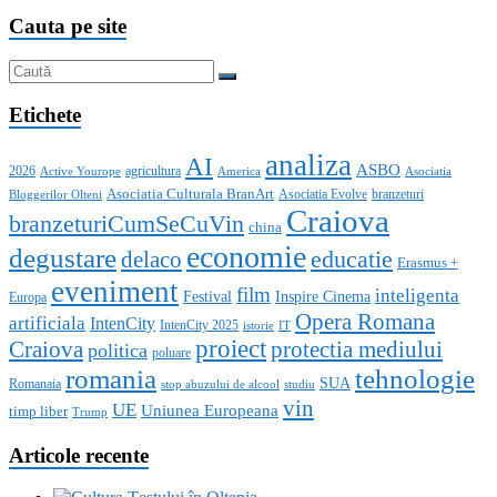
Cauta pe site
Etichete
analiza
AI
ASBO
2026
agricultura
Active Yourope
America
Asociatia
Asociatia Culturala BranArt
Asociatia Evolve
branzeturi
Bloggerilor Olteni
Craiova
branzeturiCumSeCuVin
china
economie
degustare
educatie
delaco
Erasmus +
eveniment
film
inteligenta
Festival
Inspire Cinema
Europa
Opera Romana
artificiala
IntenCity
IntenCity 2025
istorie
IT
proiect
Craiova
protectia mediului
politica
poluare
romania
tehnologie
SUA
Romanaia
stop abuzului de alcool
studiu
vin
UE
Uniunea Europeana
timp liber
Trump
Articole recente