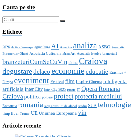
Cauta pe site
Etichete
analiza
AI
ASBO
2026
agricultura
Active Yourope
America
Asociatia
Asociatia Culturala BranArt
Asociatia Evolve
branzeturi
Bloggerilor Olteni
Craiova
branzeturiCumSeCuVin
china
economie
degustare
educatie
delaco
Erasmus +
eveniment
film
inteligenta
Festival
Inspire Cinema
Europa
Opera Romana
artificiala
IntenCity
IntenCity 2025
istorie
IT
proiect
Craiova
protectia mediului
politica
poluare
romania
tehnologie
SUA
Romanaia
stop abuzului de alcool
studiu
vin
UE
Uniunea Europeana
timp liber
Trump
Articole recente