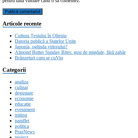
pentru data viitoare când o să comentez.
Articole recente
Cultura Țestului în Oltenia
Datoria publică a Statelor Unite
Japonia, oglinda viitorului?
Almond Butter Sunday Bites: gust de migdale, fără zahăr
Brânzeturi cum se cuVin
Categorii
analiza
culinar
degustare
economie
educatie
eveniment
miting
pamflet
politica
PrazNews
proiect