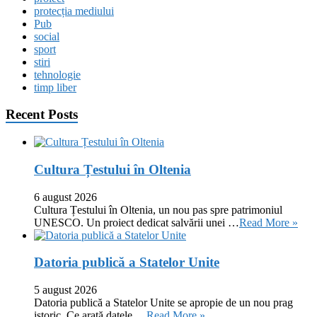
protecția mediului
Pub
social
sport
stiri
tehnologie
timp liber
Recent Posts
Cultura Țestului în Oltenia
6 august 2026
Cultura Țestului în Oltenia, un nou pas spre patrimoniul
UNESCO. Un proiect dedicat salvării unei …
Read More »
Datoria publică a Statelor Unite
5 august 2026
Datoria publică a Statelor Unite se apropie de un nou prag
istoric. Ce arată datele …
Read More »