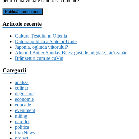
pentru data viitoare când o să comentez.
Articole recente
Cultura Țestului în Oltenia
Datoria publică a Statelor Unite
Japonia, oglinda viitorului?
Almond Butter Sunday Bites: gust de migdale, fără zahăr
Brânzeturi cum se cuVin
Categorii
analiza
culinar
degustare
economie
educatie
eveniment
miting
pamflet
politica
PrazNews
proiect