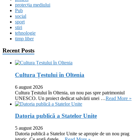
protecția mediului
Pub
social
sport
stiri
tehnologie
timp liber
Recent Posts
Cultura Țestului în Oltenia
6 august 2026
Cultura Țestului în Oltenia, un nou pas spre patrimoniul
UNESCO. Un proiect dedicat salvării unei …
Read More »
Datoria publică a Statelor Unite
5 august 2026
Datoria publică a Statelor Unite se apropie de un nou prag
istoric. Ce arată datele …
Read More »