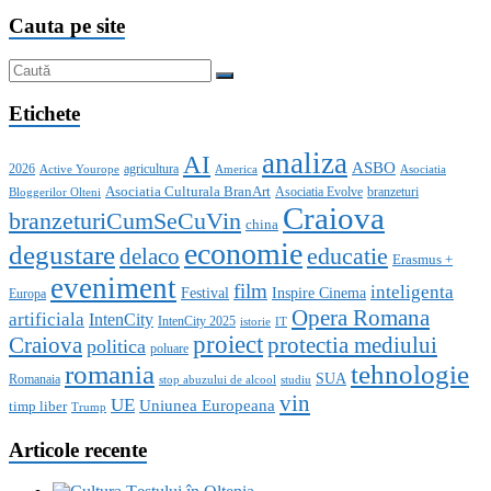
Cauta pe site
Etichete
analiza
AI
ASBO
2026
agricultura
Active Yourope
America
Asociatia
Asociatia Culturala BranArt
Asociatia Evolve
branzeturi
Bloggerilor Olteni
Craiova
branzeturiCumSeCuVin
china
economie
degustare
educatie
delaco
Erasmus +
eveniment
film
inteligenta
Festival
Inspire Cinema
Europa
Opera Romana
artificiala
IntenCity
IntenCity 2025
istorie
IT
proiect
Craiova
protectia mediului
politica
poluare
romania
tehnologie
SUA
Romanaia
stop abuzului de alcool
studiu
vin
UE
Uniunea Europeana
timp liber
Trump
Articole recente