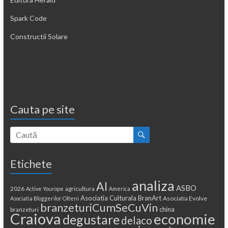
Spark Code
Constructii Solare
Cauta pe site
Etichete
analiza
AI
ASBO
2026
agricultura
Active Yourope
America
Asociatia Culturala BranArt
Asociatia Evolve
Asociatia Bloggerilor Olteni
branzeturiCumSeCuVin
china
branzeturi
Craiova
economie
degustare
delaco