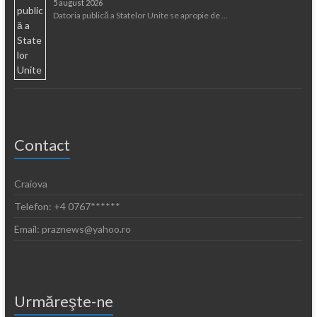
5 august 2026
Datoria publică a Statelor Unite se apropie de …
Contact
Craiova
Telefon: +4 0767******
Email: praznews@yahoo.ro
Urmăreşte-ne