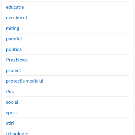
educatie
eveniment
miting
pamflet
politica
PrazNews
proiect
protecția mediului
Pub
social
sport
stiri
tehnologie