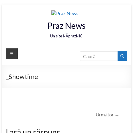
Praz News
Un site NĂprazNIC
_Showtime
Următor →
Lasă un răspuns