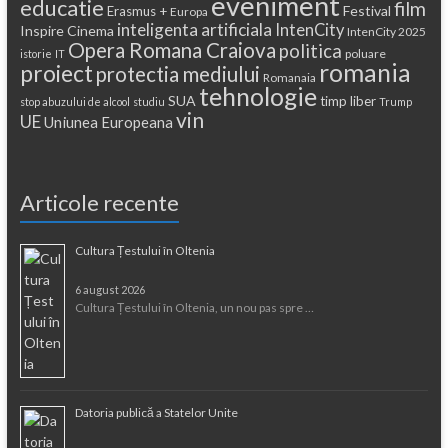
eveniment
educatie
film
Festival
Erasmus +
Europa
inteligenta artificiala
IntenCity
Inspire Cinema
IntenCity 2025
Opera Romana Craiova
politica
poluare
istorie
IT
romania
proiect
protectia mediului
Romanaia
tehnologie
SUA
timp liber
stop abuzului de alcool
studiu
Trump
vin
UE
Uniunea Europeana
Articole recente
Cultura Țestului în Oltenia
6 august 2026
Cultura Țestului în Oltenia, un nou pas spre …
Datoria publică a Statelor Unite