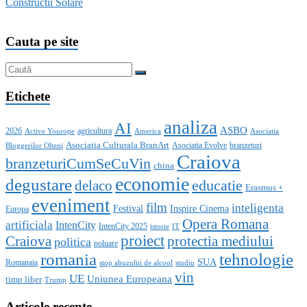
Constructii Solare
Cauta pe site
Etichete
analiza
AI
ASBO
2026
agricultura
Active Yourope
America
Asociatia
Asociatia Culturala BranArt
Asociatia Evolve
branzeturi
Bloggerilor Olteni
Craiova
branzeturiCumSeCuVin
china
economie
degustare
educatie
delaco
Erasmus +
eveniment
film
inteligenta
Festival
Inspire Cinema
Europa
Opera Romana
artificiala
IntenCity
IntenCity 2025
istorie
IT
proiect
Craiova
protectia mediului
politica
poluare
romania
tehnologie
SUA
Romanaia
stop abuzului de alcool
studiu
vin
UE
Uniunea Europeana
timp liber
Trump
Articole recente