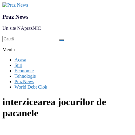
Praz News
Un site NĂprazNIC
Meniu
Acasa
Ştiri
Economie
Tehnologie
PrazNews
World Debt Clok
interzicearea jocurilor de
pacanele