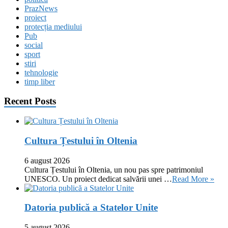
PrazNews
proiect
protecția mediului
Pub
social
sport
stiri
tehnologie
timp liber
Recent Posts
Cultura Țestului în Oltenia
6 august 2026
Cultura Țestului în Oltenia, un nou pas spre patrimoniul
UNESCO. Un proiect dedicat salvării unei …
Read More »
Datoria publică a Statelor Unite
5 august 2026