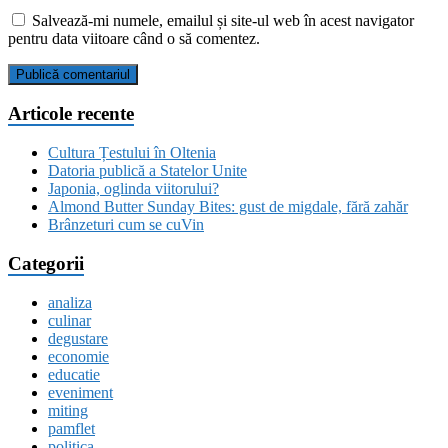
Salvează-mi numele, emailul și site-ul web în acest navigator
pentru data viitoare când o să comentez.
Articole recente
Cultura Țestului în Oltenia
Datoria publică a Statelor Unite
Japonia, oglinda viitorului?
Almond Butter Sunday Bites: gust de migdale, fără zahăr
Brânzeturi cum se cuVin
Categorii
analiza
culinar
degustare
economie
educatie
eveniment
miting
pamflet
politica