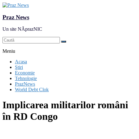
Praz News
Un site NĂprazNIC
Meniu
Acasa
Ştiri
Economie
Tehnologie
PrazNews
World Debt Clok
Implicarea militarilor români
în RD Congo