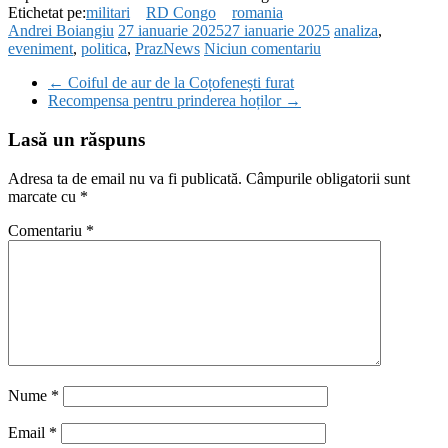
Etichetat pe:
militari
RD Congo
romania
Andrei Boiangiu
27 ianuarie 2025
27 ianuarie 2025
analiza
,
eveniment
,
politica
,
PrazNews
Niciun comentariu
←
Coiful de aur de la Coțofenești furat
Recompensa pentru prinderea hoților
→
Lasă un răspuns
Adresa ta de email nu va fi publicată.
Câmpurile obligatorii sunt
marcate cu
*
Comentariu
*
Nume
*
Email
*