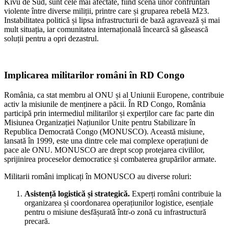
Kivu de Sud, sunt cele mai afectate, fiind scena unor confruntări
violente între diverse miliții, printre care și gruparea rebelă M23.
Instabilitatea politică și lipsa infrastructurii de bază agravează și mai
mult situația, iar comunitatea internațională încearcă să găsească
soluții pentru a opri dezastrul.
Implicarea militarilor români în RD Congo
România, ca stat membru al ONU și al Uniunii Europene, contribuie
activ la misiunile de menținere a păcii. În RD Congo, România
participă prin intermediul militarilor și experților care fac parte din
Misiunea Organizației Națiunilor Unite pentru Stabilizare în
Republica Democrată Congo (MONUSCO). Această misiune,
lansată în 1999, este una dintre cele mai complexe operațiuni de
pace ale ONU. MONUSCO are drept scop protejarea civililor,
sprijinirea proceselor democratice și combaterea grupărilor armate.
Militarii români implicați în MONUSCO au diverse roluri:
Asistență logistică și strategică.
Experți români contribuie la
organizarea și coordonarea operațiunilor logistice, esențiale
pentru o misiune desfășurată într-o zonă cu infrastructură
precară.