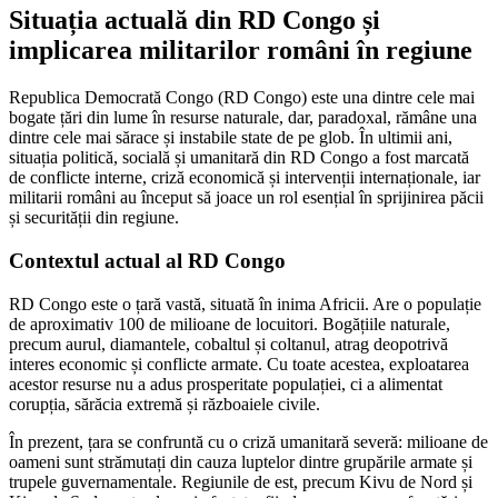
Situația actuală din RD Congo și
implicarea militarilor români în regiune
Republica Democrată Congo (RD Congo) este una dintre cele mai
bogate țări din lume în resurse naturale, dar, paradoxal, rămâne una
dintre cele mai sărace și instabile state de pe glob. În ultimii ani,
situația politică, socială și umanitară din RD Congo a fost marcată
de conflicte interne, criză economică și intervenții internaționale, iar
militarii români au început să joace un rol esențial în sprijinirea păcii
și securității din regiune.
Contextul actual al RD Congo
RD Congo este o țară vastă, situată în inima Africii. Are o populație
de aproximativ 100 de milioane de locuitori. Bogățiile naturale,
precum aurul, diamantele, cobaltul și coltanul, atrag deopotrivă
interes economic și conflicte armate. Cu toate acestea, exploatarea
acestor resurse nu a adus prosperitate populației, ci a alimentat
corupția, sărăcia extremă și războaiele civile.
În prezent, țara se confruntă cu o criză umanitară severă: milioane de
oameni sunt strămutați din cauza luptelor dintre grupările armate și
trupele guvernamentale. Regiunile de est, precum Kivu de Nord și