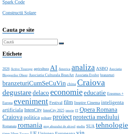
Spark Code
Constructii Solare
Cauta pe site
Etichete
analiza
AI
ASBO
2026
agricultura
Active Yourope
America
Asociatia
Asociatia Culturala BranArt
Asociatia Evolve
branzeturi
Bloggerilor Olteni
Craiova
branzeturiCumSeCuVin
china
economie
degustare
educatie
delaco
Erasmus +
eveniment
film
inteligenta
Festival
Inspire Cinema
Europa
Opera Romana
artificiala
IntenCity
IntenCity 2025
istorie
IT
proiect
Craiova
protectia mediului
politica
poluare
romania
tehnologie
SUA
Romanaia
stop abuzului de alcool
studiu
vin
UE
Uniunea Europeana
timp liber
Trump