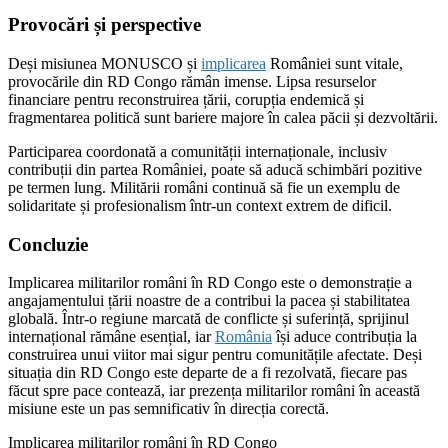
Provocări și perspective
Deși misiunea MONUSCO și
implicarea
României sunt vitale,
provocările din RD Congo rămân imense. Lipsa resurselor
financiare pentru reconstruirea țării, corupția endemică și
fragmentarea politică sunt bariere majore în calea păcii și dezvoltării.
Participarea coordonată a comunității internaționale, inclusiv
contribuții din partea României, poate să aducă schimbări pozitive
pe termen lung. Militării români continuă să fie un exemplu de
solidaritate și profesionalism într-un context extrem de dificil.
Concluzie
Implicarea militarilor români în RD Congo este o demonstrație a
angajamentului țării noastre de a contribui la pacea și stabilitatea
globală. Într-o regiune marcată de conflicte și suferință, sprijinul
internațional rămâne esențial, iar
România
își aduce contribuția la
construirea unui viitor mai sigur pentru comunitățile afectate. Deși
situația din RD Congo este departe de a fi rezolvată, fiecare pas
făcut spre pace contează, iar prezența militarilor români în această
misiune este un pas semnificativ în direcția corectă.
Implicarea militarilor români în RD Congo