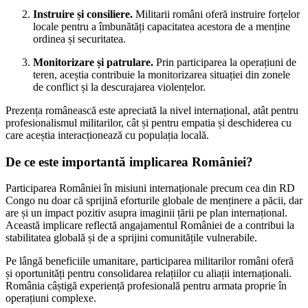
Instruire și consiliere.
Militarii români oferă instruire forțelor
locale pentru a îmbunătăți capacitatea acestora de a menține
ordinea și securitatea.
Monitorizare și patrulare.
Prin participarea la operațiuni de
teren, aceștia contribuie la monitorizarea situației din zonele
de conflict și la descurajarea violențelor.
Prezența românească este apreciată la nivel internațional, atât pentru
profesionalismul militarilor, cât și pentru empatia și deschiderea cu
care aceștia interacționează cu populația locală.
De ce este importantă implicarea României?
Participarea României în misiuni internaționale precum cea din RD
Congo nu doar că sprijină eforturile globale de menținere a păcii, dar
are și un impact pozitiv asupra imaginii țării pe plan internațional.
Această implicare reflectă angajamentul României de a contribui la
stabilitatea globală și de a sprijini comunitățile vulnerabile.
Pe lângă beneficiile umanitare, participarea militarilor români oferă
și oportunități pentru consolidarea relațiilor cu aliații internaționali.
România câștigă experiență profesională pentru armata proprie în
operațiuni complexe.