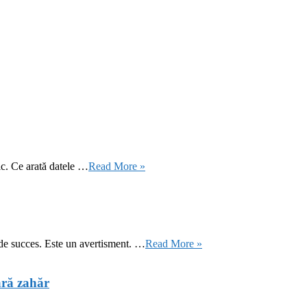
ic. Ce arată datele …
Read More »
 de succes. Este un avertisment. …
Read More »
ără zahăr