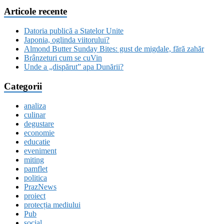
Articole recente
Datoria publică a Statelor Unite
Japonia, oglinda viitorului?
Almond Butter Sunday Bites: gust de migdale, fără zahăr
Brânzeturi cum se cuVin
Unde a „dispărut” apa Dunării?
Categorii
analiza
culinar
degustare
economie
educatie
eveniment
miting
pamflet
politica
PrazNews
proiect
protecția mediului
Pub
social