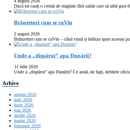
4 august 2026
Dacă tot cauți o cremă de migdale fără zahăr care să aibă gust
Brânzeturi cum se cuVin
2 august 2026
Brânzeturi cum se cuVin – când vinul și brânza spun aceeași p
Unde a „dispărut” apa Dunării?
31 iulie 2026
Unde a „dispărut” apa Dunării? Ce arată, de fapt, debitele oficia
Arhive
august 2026
iulie 2026
iunie 2026
mai 2026
aprilie 2026
martie 2026
februarie 2026