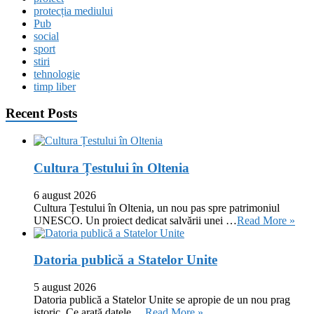
protecția mediului
Pub
social
sport
stiri
tehnologie
timp liber
Recent Posts
Cultura Țestului în Oltenia
6 august 2026
Cultura Țestului în Oltenia, un nou pas spre patrimoniul
UNESCO. Un proiect dedicat salvării unei …
Read More »
Datoria publică a Statelor Unite
5 august 2026
Datoria publică a Statelor Unite se apropie de un nou prag
istoric. Ce arată datele …
Read More »