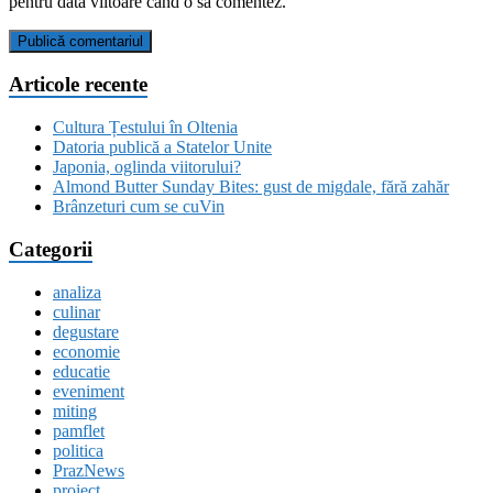
pentru data viitoare când o să comentez.
Articole recente
Cultura Țestului în Oltenia
Datoria publică a Statelor Unite
Japonia, oglinda viitorului?
Almond Butter Sunday Bites: gust de migdale, fără zahăr
Brânzeturi cum se cuVin
Categorii
analiza
culinar
degustare
economie
educatie
eveniment
miting
pamflet
politica
PrazNews
proiect