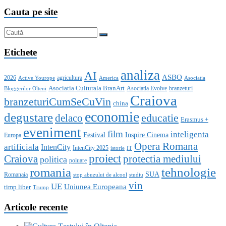
Cauta pe site
Etichete
analiza
AI
ASBO
2026
agricultura
Active Yourope
America
Asociatia
Asociatia Culturala BranArt
Asociatia Evolve
branzeturi
Bloggerilor Olteni
Craiova
branzeturiCumSeCuVin
china
economie
degustare
educatie
delaco
Erasmus +
eveniment
film
inteligenta
Festival
Inspire Cinema
Europa
Opera Romana
artificiala
IntenCity
IntenCity 2025
istorie
IT
proiect
Craiova
protectia mediului
politica
poluare
romania
tehnologie
SUA
Romanaia
stop abuzului de alcool
studiu
vin
UE
Uniunea Europeana
timp liber
Trump
Articole recente