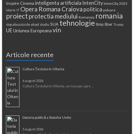
inteligenta artificiala
IntenCity
Inspire Cinema
IntenCity 2025
Opera Romana Craiova
politica
poluare
istorie
IT
romania
proiect
protectia mediului
Romanaia
tehnologie
SUA
timp liber
stop abuzului de alcool
studiu
Trump
vin
UE
Uniunea Europeana
Articole recente
Cultura Țestului în Oltenia
6 august 2026
Cultura Țestului în Oltenia, un nou pas spre …
Datoria publică a Statelor Unite
5 august 2026