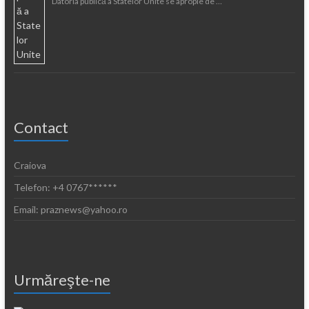
Datoria publică a Statelor Unite se apropie de …
Contact
Craiova
Telefon: +4 0767******
Email: praznews@yahoo.ro
Urmăreşte-ne