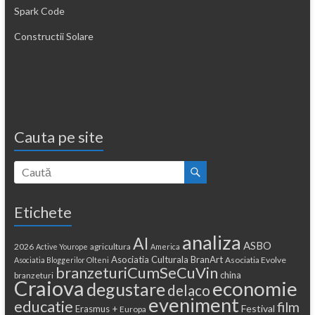
Spark Code
Constructii Solare
Cauta pe site
Etichete
analiza
AI
ASBO
2026
agricultura
Active Yourope
America
Asociatia Culturala BranArt
Asociatia Evolve
Asociatia Bloggerilor Olteni
branzeturiCumSeCuVin
china
branzeturi
Craiova
economie
degustare
delaco
eveniment
educatie
film
Festival
Erasmus +
Europa