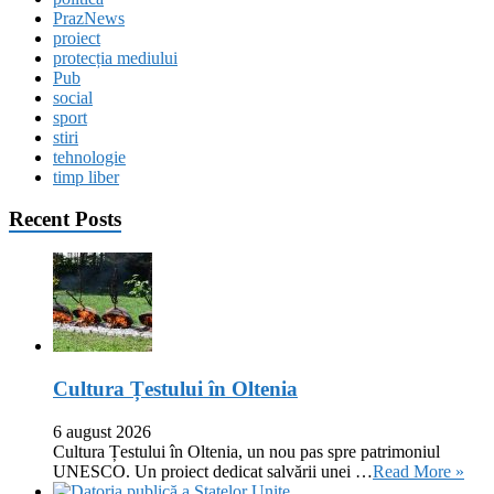
PrazNews
proiect
protecția mediului
Pub
social
sport
stiri
tehnologie
timp liber
Recent Posts
Cultura Țestului în Oltenia
6 august 2026
Cultura Țestului în Oltenia, un nou pas spre patrimoniul
UNESCO. Un proiect dedicat salvării unei …
Read More »