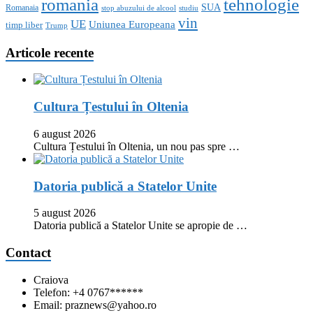
romania
tehnologie
SUA
Romanaia
stop abuzului de alcool
studiu
vin
UE
Uniunea Europeana
timp liber
Trump
Articole recente
Cultura Țestului în Oltenia
6 august 2026
Cultura Țestului în Oltenia, un nou pas spre …
Datoria publică a Statelor Unite
5 august 2026
Datoria publică a Statelor Unite se apropie de …
Contact
Craiova
Telefon: +4 0767******
Email: praznews@yahoo.ro