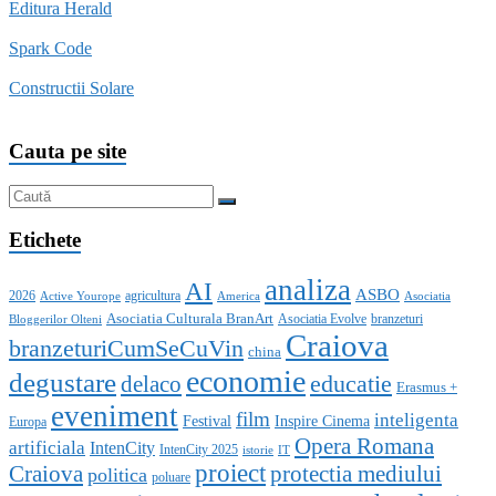
Editura Herald
Spark Code
Constructii Solare
Cauta pe site
Etichete
analiza
AI
ASBO
2026
agricultura
Active Yourope
America
Asociatia
Asociatia Culturala BranArt
Asociatia Evolve
branzeturi
Bloggerilor Olteni
Craiova
branzeturiCumSeCuVin
china
economie
degustare
educatie
delaco
Erasmus +
eveniment
film
inteligenta
Festival
Inspire Cinema
Europa
Opera Romana
artificiala
IntenCity
IntenCity 2025
istorie
IT
proiect
Craiova
protectia mediului
politica
poluare