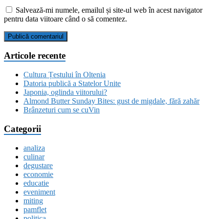
Salvează-mi numele, emailul și site-ul web în acest navigator
pentru data viitoare când o să comentez.
Articole recente
Cultura Țestului în Oltenia
Datoria publică a Statelor Unite
Japonia, oglinda viitorului?
Almond Butter Sunday Bites: gust de migdale, fără zahăr
Brânzeturi cum se cuVin
Categorii
analiza
culinar
degustare
economie
educatie
eveniment
miting
pamflet
politica