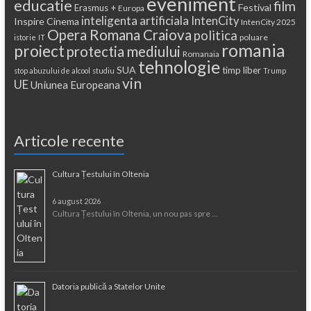
eveniment
educatie
film
Festival
Erasmus +
Europa
inteligenta artificiala
IntenCity
Inspire Cinema
IntenCity 2025
Opera Romana Craiova
politica
poluare
istorie
IT
romania
proiect
protectia mediului
Romanaia
tehnologie
SUA
timp liber
stop abuzului de alcool
studiu
Trump
vin
UE
Uniunea Europeana
Articole recente
Cultura Țestului în Oltenia
6 august 2026
Cultura Țestului în Oltenia, un nou pas spre …
Datoria publică a Statelor Unite