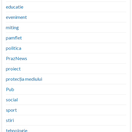
educatie
eveniment
miting
pamflet
politica
PrazNews
proiect
protecția mediului
Pub
social
sport
stiri
tehnologie