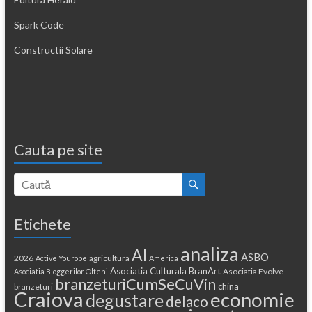
Spark Code
Constructii Solare
Cauta pe site
Etichete
analiza
AI
ASBO
2026
agricultura
Active Yourope
America
Asociatia Culturala BranArt
Asociatia Evolve
Asociatia Bloggerilor Olteni
branzeturiCumSeCuVin
china
branzeturi
Craiova
economie
degustare
delaco