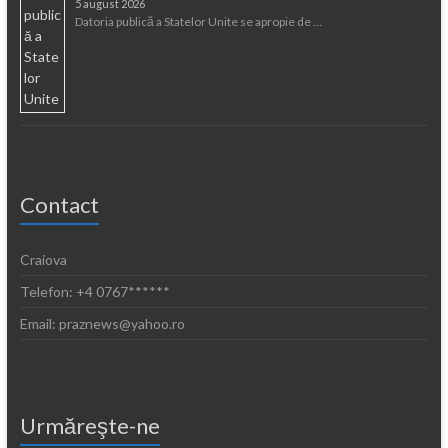
5 august 2026
Datoria publică a Statelor Unite se apropie de …
Contact
Craiova
Telefon: +4 0767******
Email: praznews@yahoo.ro
Urmăreşte-ne