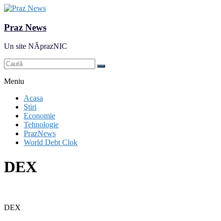
Praz News
Un site NĂprazNIC
Meniu
Acasa
Ştiri
Economie
Tehnologie
PrazNews
World Debt Clok
DEX
DEX