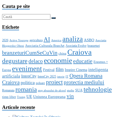
Cauta pe site
Etichete
analiza
AI
ASBO
2026
agricultura
Active Yourope
America
Asociatia
Asociatia Culturala BranArt
Asociatia Evolve
branzeturi
Bloggerilor Olteni
Craiova
branzeturiCumSeCuVin
china
economie
degustare
educatie
delaco
Erasmus +
eveniment
film
inteligenta
Festival
Inspire Cinema
Europa
Opera Romana
artificiala
IntenCity
IntenCity 2025
istorie
IT
proiect
Craiova
protectia mediului
politica
poluare
romania
tehnologie
SUA
Romanaia
stop abuzului de alcool
studiu
vin
UE
Uniunea Europeana
timp liber
Trump
Articole recente