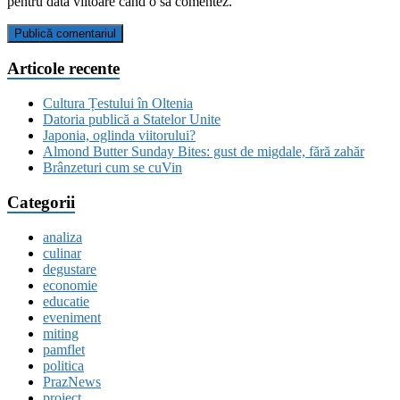
pentru data viitoare când o să comentez.
Articole recente
Cultura Țestului în Oltenia
Datoria publică a Statelor Unite
Japonia, oglinda viitorului?
Almond Butter Sunday Bites: gust de migdale, fără zahăr
Brânzeturi cum se cuVin
Categorii
analiza
culinar
degustare
economie
educatie
eveniment
miting
pamflet
politica
PrazNews
proiect