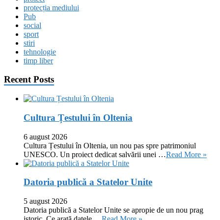
protecția mediului
Pub
social
sport
stiri
tehnologie
timp liber
Recent Posts
Cultura Țestului în Oltenia
6 august 2026
Cultura Țestului în Oltenia, un nou pas spre patrimoniul
UNESCO. Un proiect dedicat salvării unei …
Read More »
Datoria publică a Statelor Unite
5 august 2026
Datoria publică a Statelor Unite se apropie de un nou prag
istoric. Ce arată datele …
Read More »