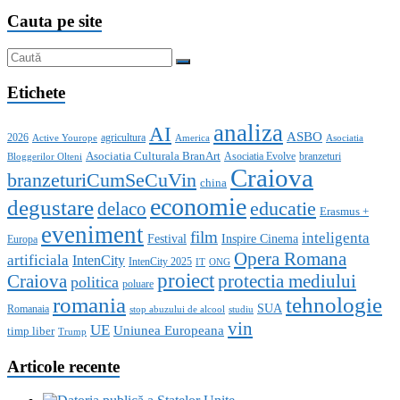
Cauta pe site
Etichete
analiza
AI
ASBO
2026
agricultura
Active Yourope
America
Asociatia
Asociatia Culturala BranArt
Asociatia Evolve
branzeturi
Bloggerilor Olteni
Craiova
branzeturiCumSeCuVin
china
economie
degustare
educatie
delaco
Erasmus +
eveniment
film
inteligenta
Festival
Inspire Cinema
Europa
Opera Romana
artificiala
IntenCity
IntenCity 2025
IT
ONG
proiect
Craiova
protectia mediului
politica
poluare
romania
tehnologie
SUA
Romanaia
stop abuzului de alcool
studiu
vin
UE
Uniunea Europeana
timp liber
Trump
Articole recente