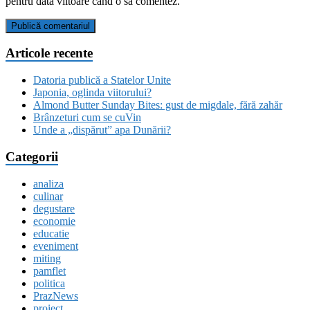
pentru data viitoare când o să comentez.
Articole recente
Datoria publică a Statelor Unite
Japonia, oglinda viitorului?
Almond Butter Sunday Bites: gust de migdale, fără zahăr
Brânzeturi cum se cuVin
Unde a „dispărut” apa Dunării?
Categorii
analiza
culinar
degustare
economie
educatie
eveniment
miting
pamflet
politica
PrazNews
proiect