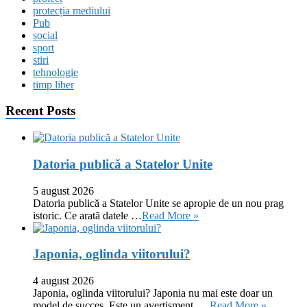
protecția mediului
Pub
social
sport
stiri
tehnologie
timp liber
Recent Posts
Datoria publică a Statelor Unite
5 august 2026
Datoria publică a Statelor Unite se apropie de un nou prag
istoric. Ce arată datele …
Read More »
Japonia, oglinda viitorului?
4 august 2026
Japonia, oglinda viitorului? Japonia nu mai este doar un
model de succes. Este un avertisment. …
Read More »