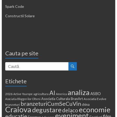
Spark Code
Constructii Solare
Cauta pe site
Etichete
analiza
AI
ASBO
2026
agricultura
Active Yourope
America
Asociatia Culturala BranArt
Asociatia Evolve
Asociatia Bloggerilor Olteni
branzeturiCumSeCuVin
china
branzeturi
Craiova
economie
degustare
delaco
eveniment
educatie
film
Festival
Erasmus +