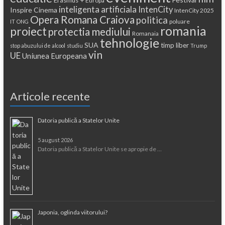
Europa
inteligenta artificiala
IntenCity
Inspire Cinema
IntenCity 2025
Opera Romana Craiova
politica
poluare
IT
ONG
romania
proiect
protectia mediului
Romanaia
tehnologie
SUA
timp liber
stop abuzului de alcool
studiu
Trump
vin
UE
Uniunea Europeana
Articole recente
Datoria publică a Statelor Unite
5 august 2026
Datoria publică a Statelor Unite se apropie de …
Japonia, oglinda viitorului?