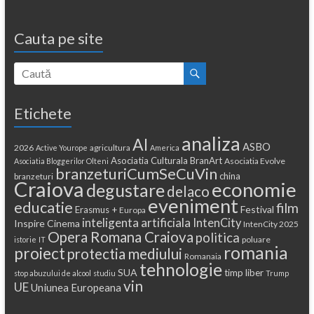
Cauta pe site
Etichete
analiza
AI
ASBO
2026
agricultura
Active Yourope
America
Asociatia Culturala BranArt
Asociatia Evolve
Asociatia Bloggerilor Olteni
branzeturiCumSeCuVin
china
branzeturi
Craiova
economie
degustare
delaco
eveniment
educatie
film
Festival
Erasmus +
Europa
inteligenta artificiala
IntenCity
Inspire Cinema
IntenCity 2025
Opera Romana Craiova
politica
poluare
istorie
IT
romania
proiect
protectia mediului
Romanaia
tehnologie
SUA
timp liber
stop abuzului de alcool
studiu
Trump
vin
UE
Uniunea Europeana