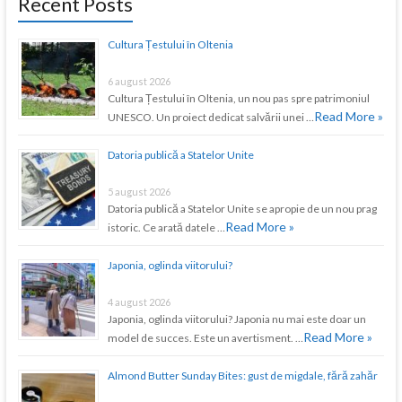
Recent Posts
Cultura Țestului în Oltenia
6 august 2026
Cultura Țestului în Oltenia, un nou pas spre patrimoniul
Read More »
UNESCO. Un proiect dedicat salvării unei …
Datoria publică a Statelor Unite
5 august 2026
Datoria publică a Statelor Unite se apropie de un nou prag
Read More »
istoric. Ce arată datele …
Japonia, oglinda viitorului?
4 august 2026
Japonia, oglinda viitorului? Japonia nu mai este doar un
Read More »
model de succes. Este un avertisment. …
Almond Butter Sunday Bites: gust de migdale, fără zahăr