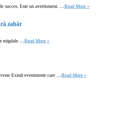
 de succes. Este un avertisment. …
Read More »
ără zahăr
 de migdale …
Read More »
oveste Există evenimente care …
Read More »