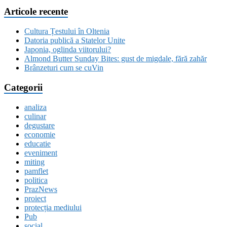
Articole recente
Cultura Țestului în Oltenia
Datoria publică a Statelor Unite
Japonia, oglinda viitorului?
Almond Butter Sunday Bites: gust de migdale, fără zahăr
Brânzeturi cum se cuVin
Categorii
analiza
culinar
degustare
economie
educatie
eveniment
miting
pamflet
politica
PrazNews
proiect
protecția mediului
Pub
social