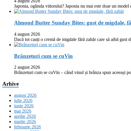
4 august 2026
Japonia, oglinda viitorului? Japonia nu mai este doar un model
Almond Butter Sunday Bites: gust de migdale, f
4 august 2026
Dacă tot cauți o cremă de migdale fără zahăr care să aibă gust
Brânzeturi cum se cuVin
2 august 2026
Brânzeturi cum se cuVin – când vinul și brânza spun aceeași p
Arhive
august 2026
iulie 2026
iunie 2026
mai 2026
aprilie 2026
martie 2026
februarie 2026