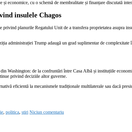
tice și economice, cu o schemă de membralitate și finanțare discutată inte
vind insulele Chagos
ile privind planurile Regatului Unit de a transfera proprietatea asupra in
iția administrației Trump adaugă un grad suplimentar de complexitate în 
din Washington: de la confruntări între Casa Albă și instituțiile economi
ntinue privind deciziile altor guverne.
ativă eficientă la mecanismele tradiționale multilaterale sau dacă pres
ie
,
politica
,
stiri
Niciun comentariu