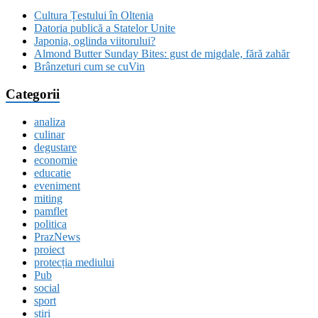
Cultura Țestului în Oltenia
Datoria publică a Statelor Unite
Japonia, oglinda viitorului?
Almond Butter Sunday Bites: gust de migdale, fără zahăr
Brânzeturi cum se cuVin
Categorii
analiza
culinar
degustare
economie
educatie
eveniment
miting
pamflet
politica
PrazNews
proiect
protecția mediului
Pub
social
sport
stiri