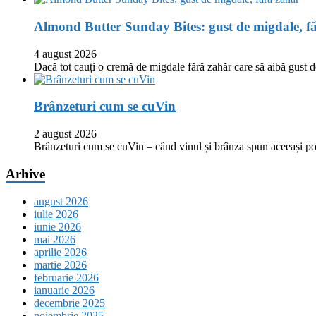
Almond Butter Sunday Bites: gust de migdale, f
4 august 2026
Dacă tot cauți o cremă de migdale fără zahăr care să aibă gust
Brânzeturi cum se cuVin
2 august 2026
Brânzeturi cum se cuVin – când vinul și brânza spun aceeași p
Arhive
august 2026
iulie 2026
iunie 2026
mai 2026
aprilie 2026
martie 2026
februarie 2026
ianuarie 2026
decembrie 2025
noiembrie 2025