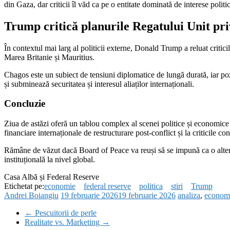
din Gaza, dar criticii îl văd ca pe o entitate dominată de interese poli
Trump critică planurile Regatului Unit pri
În contextul mai larg al politicii externe, Donald Trump a reluat critic
Marea Britanie și Mauritius.
Chagos este un subiect de tensiuni diplomatice de lungă durată, iar poz
și subminează securitatea și interesul aliaților internaționali.
Concluzie
Ziua de astăzi oferă un tablou complex al scenei politice și economice 
financiare internaționale de restructurare post-conflict și la criticile co
Rămâne de văzut dacă Board of Peace va reuși să se impună ca o altern
instituțională la nivel global.
Casa Albă și Federal Reserve
Etichetat pe:
economie
federal reserve
politica
stiri
Trump
Andrei Boiangiu
19 februarie 2026
19 februarie 2026
analiza
,
econom
←
Pescuitorii de perle
Realitate vs. Marketing
→