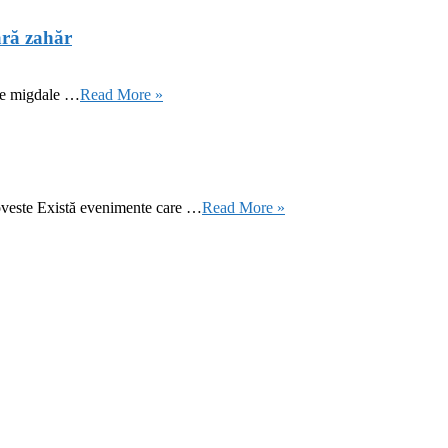
ără zahăr
 de migdale …
Read More »
oveste Există evenimente care …
Read More »