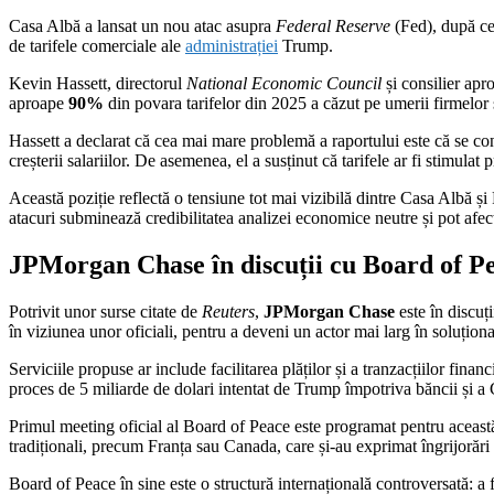
Casa Albă a lansat un nou atac asupra
Federal Reserve
(Fed), după ce
de tarifele comerciale ale
administrației
Trump.
Kevin Hassett, directorul
National Economic Council
și consilier apro
aproape
90%
din povara tarifelor din 2025 a căzut pe umerii firmelor ș
Hassett a declarat că cea mai mare problemă a raportului este că se co
creșterii salariilor. De asemenea, el a susținut că tarifele ar fi stimulat 
Această poziție reflectă o tensiune tot mai vizibilă dintre Casa Albă și 
atacuri subminează credibilitatea analizei economice neutre și pot afect
JPMorgan Chase în discuții cu Board of P
Potrivit unor surse citate de
Reuters
,
JPMorgan Chase
este în discuț
în viziunea unor oficiali, pentru a deveni un actor mai larg în soluțion
Serviciile propuse ar include facilitarea plăților și a tranzacțiilor fin
proces de 5 miliarde de dolari intentat de Trump împotriva băncii și 
Primul meeting oficial al Board of Peace este programat pentru această
tradiționali, precum Franța sau Canada, care și-au exprimat îngrijorăr
Board of Peace în sine este o structură internațională controversată: a