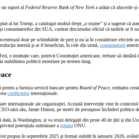
 un raport al
Federal Reserve Bank of New York
a arătat că afacerile ș
piat al lui Trump, a catalogat studiul drept „o rușine” și a sugerat că autor
i consumatorilor din SUA, contrar discursului oficial că tarifele ar fi su
ncentrează doar pe schimbările de preț și nu ia în considerare efectele a
producția internă și ar fi beneficiat, în cele din urmă,
consumatorii
americ
Fed, o instituție care, potrivit Constituției americane, trebuie să rămână 
a stabilitatea politicii monetare pe termen lung.
eace
ii pentru a furniza servicii bancare pentru
Board of Peace
, entitatea cre
area
conflictelor
internaționale.
anciare internaționale ale organizației. Această intervenție vine în contex
a CEO-ului său, Jamie Dimon, pe motiv de presupuse închideri politice d
 dată, la Washington, și va reuni delegații din peste 40 de țări și din
i privind potențiala subminare a
rolului
ONU.
 fost propus în septembrie 2025 și formal stabilit în ianuarie 2026, avân