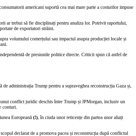
i consumatorii americani suportă cea mai mare parte a costurilor impuse
ii ar trebui să fie disciplinați pentru analiza lor. Potrivit raportului,
portate de exportatori străini.
supra volumului comerțului sau impactul asupra producției locale și
ani.
independentă de presiunile politice directe. Criticii spun că astfel de
ată de administrația Trump pentru a supraveghea reconstrucția Gaza și,
tul unui conflict juridic deschis între Trump și JPMorgan, inclusiv un
e conturi.
 Uniunea Europeană
(!)
, în ciuda unor reticențe din partea unor aliați
d scopul declarat de a promova pacea și reconstrucția după conflictul