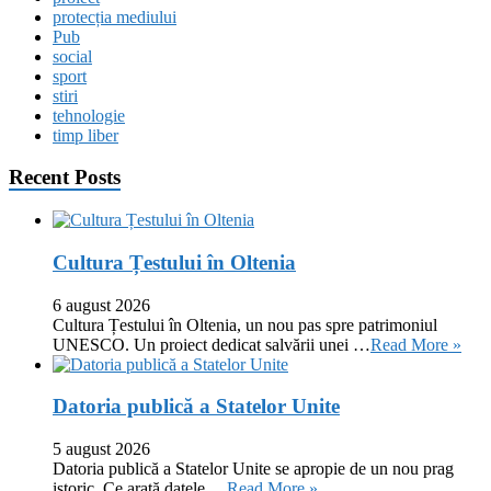
protecția mediului
Pub
social
sport
stiri
tehnologie
timp liber
Recent Posts
Cultura Țestului în Oltenia
6 august 2026
Cultura Țestului în Oltenia, un nou pas spre patrimoniul
UNESCO. Un proiect dedicat salvării unei …
Read More »
Datoria publică a Statelor Unite
5 august 2026
Datoria publică a Statelor Unite se apropie de un nou prag
istoric. Ce arată datele …
Read More »