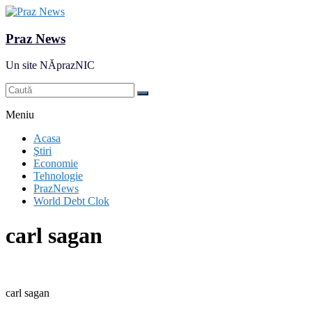
Praz News
Un site NĂprazNIC
Meniu
Acasa
Ştiri
Economie
Tehnologie
PrazNews
World Debt Clok
carl sagan
carl sagan