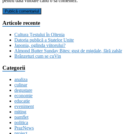
pentru data viitoare când o să comentez.
Articole recente
Cultura Țestului în Oltenia
Datoria publică a Statelor Unite
Japonia, oglinda viitorului?
Almond Butter Sunday Bites: gust de migdale, fără zahăr
Brânzeturi cum se cuVin
Categorii
analiza
culinar
degustare
economie
educatie
eveniment
miting
pamflet
politica
PrazNews
proiect