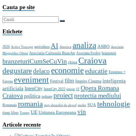
Cauta pe site
Etichete
analiza
AI
ASBO
2026
agricultura
Active Yourope
America
Asociatia
Asociatia Culturala BranArt
Asociatia Evolve
branzeturi
Bloggerilor Olteni
Craiova
branzeturiCumSeCuVin
china
economie
degustare
educatie
delaco
Erasmus +
eveniment
film
inteligenta
Festival
Inspire Cinema
Europa
Opera Romana
artificiala
IntenCity
IntenCity 2025
istorie
IT
proiect
Craiova
protectia mediului
politica
poluare
romania
tehnologie
SUA
Romanaia
stop abuzului de alcool
studiu
vin
UE
Uniunea Europeana
timp liber
Trump
Articole recente