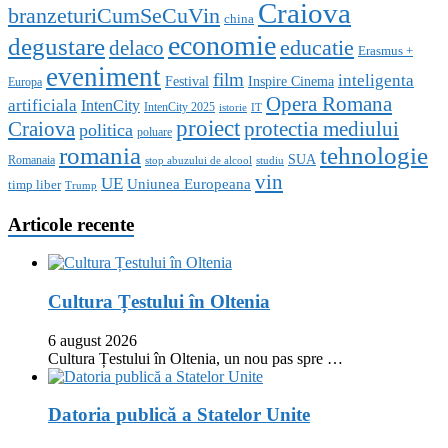
Craiova
branzeturiCumSeCuVin
china
economie
degustare
educatie
delaco
Erasmus +
eveniment
film
inteligenta
Festival
Inspire Cinema
Europa
Opera Romana
artificiala
IntenCity
IntenCity 2025
istorie
IT
proiect
Craiova
protectia mediului
politica
poluare
romania
tehnologie
SUA
Romanaia
stop abuzului de alcool
studiu
vin
UE
Uniunea Europeana
timp liber
Trump
Articole recente
Cultura Țestului în Oltenia
6 august 2026
Cultura Țestului în Oltenia, un nou pas spre …
Datoria publică a Statelor Unite