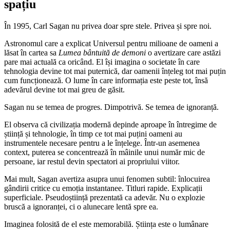
spațiu
În 1995, Carl Sagan nu privea doar spre stele. Privea și spre noi.
Astronomul care a explicat Universul pentru milioane de oameni a
lăsat în cartea sa
Lumea bântuită de demoni
o avertizare care astăzi
pare mai actuală ca oricând. El își imagina o societate în care
tehnologia devine tot mai puternică, dar oamenii înțeleg tot mai puțin
cum funcționează. O lume în care informația este peste tot, însă
adevărul devine tot mai greu de găsit.
Sagan nu se temea de progres. Dimpotrivă. Se temea de ignoranță.
El observa că civilizația modernă depinde aproape în întregime de
știință și tehnologie, în timp ce tot mai puțini oameni au
instrumentele necesare pentru a le înțelege. Într-un asemenea
context, puterea se concentrează în mâinile unui număr mic de
persoane, iar restul devin spectatori ai propriului viitor.
Mai mult, Sagan avertiza asupra unui fenomen subtil: înlocuirea
gândirii critice cu emoția instantanee. Titluri rapide. Explicații
superficiale. Pseudoștiință prezentată ca adevăr. Nu o explozie
bruscă a ignoranței, ci o alunecare lentă spre ea.
Imaginea folosită de el este memorabilă. Știința este o lumânare