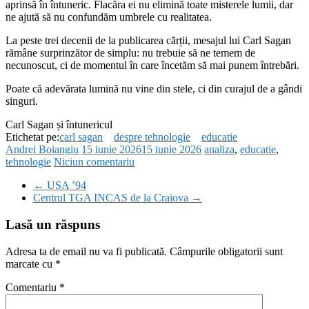
aprinsă în întuneric. Flacăra ei nu elimină toate misterele lumii, dar
ne ajută să nu confundăm umbrele cu realitatea.
La peste trei decenii de la publicarea cărții, mesajul lui Carl Sagan
rămâne surprinzător de simplu: nu trebuie să ne temem de
necunoscut, ci de momentul în care încetăm să mai punem întrebări.
Poate că adevărata lumină nu vine din stele, ci din curajul de a gândi
singuri.
Carl Sagan și întunericul
Etichetat pe:
carl sagan
despre tehnologie
educatie
Andrei Boiangiu
15 iunie 2026
15 iunie 2026
analiza
,
educatie
,
tehnologie
Niciun comentariu
←
USA ’94
Centrul TGA INCAS de la Craiova
→
Lasă un răspuns
Adresa ta de email nu va fi publicată.
Câmpurile obligatorii sunt
marcate cu
*
Comentariu
*