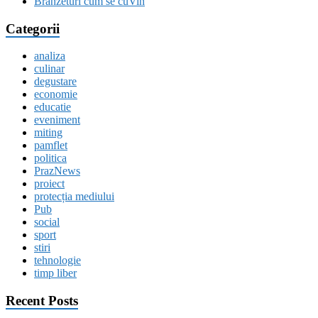
Brânzeturi cum se cuVin
Categorii
analiza
culinar
degustare
economie
educatie
eveniment
miting
pamflet
politica
PrazNews
proiect
protecția mediului
Pub
social
sport
stiri
tehnologie
timp liber
Recent Posts