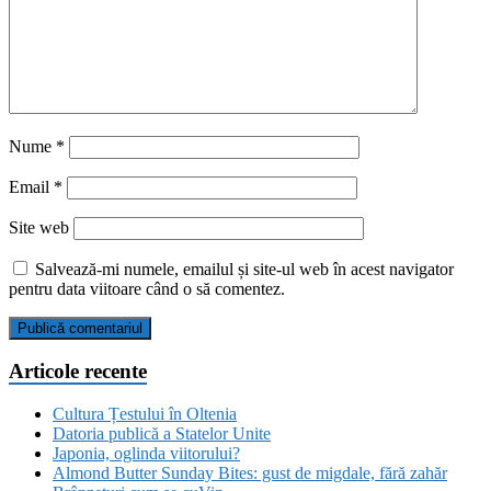
Nume
*
Email
*
Site web
Salvează-mi numele, emailul și site-ul web în acest navigator
pentru data viitoare când o să comentez.
Articole recente
Cultura Țestului în Oltenia
Datoria publică a Statelor Unite
Japonia, oglinda viitorului?
Almond Butter Sunday Bites: gust de migdale, fără zahăr