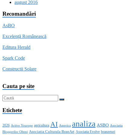
august 2016
Recomandări
AsBO
Excelență Românească
Editura Herald
Spark Code
Constructii Solare
Cauta pe site
Etichete
analiza
AI
ASBO
2026
agricultura
Active Yourope
America
Asociatia
Asociatia Culturala BranArt
Asociatia Evolve
branzeturi
Bloggerilor Olteni