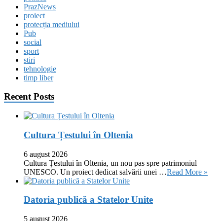
PrazNews
proiect
protecția mediului
Pub
social
sport
stiri
tehnologie
timp liber
Recent Posts
Cultura Țestului în Oltenia
6 august 2026
Cultura Țestului în Oltenia, un nou pas spre patrimoniul
UNESCO. Un proiect dedicat salvării unei …
Read More »
Datoria publică a Statelor Unite
5 august 2026