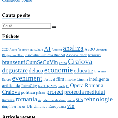
Constructii Solare
Cauta pe site
Etichete
analiza
AI
ASBO
2026
agricultura
Active Yourope
America
Asociatia
Asociatia Culturala BranArt
Asociatia Evolve
branzeturi
Bloggerilor Olteni
Craiova
branzeturiCumSeCuVin
china
economie
degustare
educatie
delaco
Erasmus +
eveniment
film
inteligenta
Festival
Inspire Cinema
Europa
Opera Romana
artificiala
IntenCity
IntenCity 2025
istorie
IT
proiect
Craiova
protectia mediului
politica
poluare
romania
tehnologie
SUA
Romanaia
stop abuzului de alcool
studiu
vin
UE
Uniunea Europeana
timp liber
Trump
Articole recente