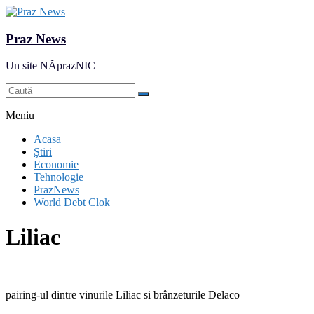
Praz News
Un site NĂprazNIC
Meniu
Acasa
Ştiri
Economie
Tehnologie
PrazNews
World Debt Clok
Liliac
pairing-ul dintre vinurile Liliac si brânzeturile Delaco