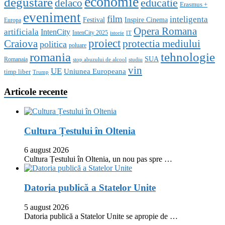
economie
degustare
educatie
delaco
Erasmus +
eveniment
film
inteligenta
Festival
Inspire Cinema
Europa
Opera Romana
artificiala
IntenCity
IntenCity 2025
istorie
IT
proiect
Craiova
protectia mediului
politica
poluare
romania
tehnologie
SUA
Romanaia
stop abuzului de alcool
studiu
vin
UE
Uniunea Europeana
timp liber
Trump
Articole recente
Cultura Țestului în Oltenia
6 august 2026
Cultura Țestului în Oltenia, un nou pas spre …
Datoria publică a Statelor Unite
5 august 2026
Datoria publică a Statelor Unite se apropie de …