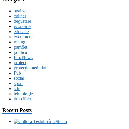
analiza
culinar
degustare
economie
educatie
eveniment
miting
pamflet
politica
PrazNews
proiect
protecția mediului
Pub
social
sport
stiri
tehnologie
timp liber
Recent Posts