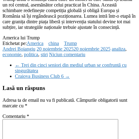
un rol central, asemănător celui practicat în China. Această
schimbare redefinește competiția globală și obligă Europa și
România să își regândească poziționarea. Lumea intră într-o etapă în
care granița dintre piața liberă și intervenția statului devine tot mai
subțire, iar strategiile naționale trebuie ajustate în consecință.
America lui Trump
Etichetat pe:
America
china
Trump
Andrei Boiangiu
20 noiembrie 2025
20 noiembrie 2025
analiza
,
economie
,
politica
,
stiri
Niciun comentariu
←
Trei din cinci seniori din mediul urban se confruntă cu
singurătatea
Craiova Business Club 6
→
Lasă un răspuns
Adresa ta de email nu va fi publicată.
Câmpurile obligatorii sunt
marcate cu
*
Comentariu
*