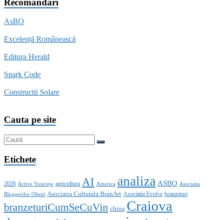
Recomandări
AsBO
Excelență Românească
Editura Herald
Spark Code
Constructii Solare
Cauta pe site
Etichete
analiza
AI
ASBO
2026
agricultura
Active Yourope
America
Asociatia
Asociatia Culturala BranArt
Asociatia Evolve
branzeturi
Bloggerilor Olteni
Craiova
branzeturiCumSeCuVin
china