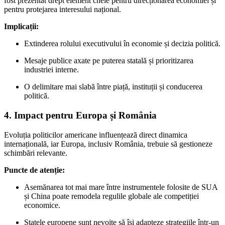
fost prezentat drept element cheie pentru direcționarea economiei și
pentru protejarea interesului național.
Implicații:
Extinderea rolului executivului în economie și decizia politică.
Mesaje publice axate pe puterea statală și prioritizarea
industriei interne.
O delimitare mai slabă între piață, instituții și conducerea
politică.
4. Impact pentru Europa și România
Evoluția politicilor americane influențează direct dinamica
internațională, iar Europa, inclusiv România, trebuie să gestioneze
schimbări relevante.
Puncte de atenție:
Asemănarea tot mai mare între instrumentele folosite de SUA
și China poate remodela regulile globale ale competiției
economice.
Statele europene sunt nevoite să își adapteze strategiile într-un