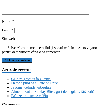
Nume
*
Email
*
Site web
Salvează-mi numele, emailul și site-ul web în acest navigator
pentru data viitoare când o să comentez.
Articole recente
Cultura Țestului în Oltenia
Datoria publică a Statelor Unite
Japonia, oglinda viitorului?
Almond Butter Sunday Bites: gust de migdale, fără zahăr
Brânzeturi cum se cuVin
Categorii