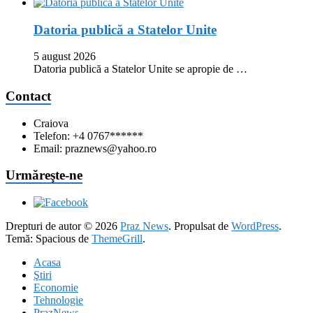
Datoria publică a Statelor Unite
5 august 2026
Datoria publică a Statelor Unite se apropie de …
Contact
Craiova
Telefon: +4 0767******
Email: praznews@yahoo.ro
Urmăreşte-ne
Drepturi de autor © 2026
Praz News
. Propulsat de
WordPress
.
Temă: Spacious de
ThemeGrill
.
Acasa
Ştiri
Economie
Tehnologie
PrazNews