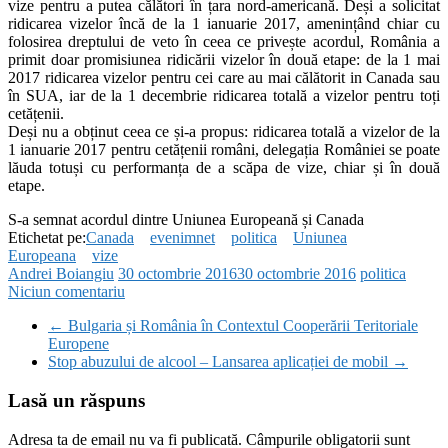
vize pentru a putea călători în țara nord-americană. Deși a solicitat
ridicarea vizelor încă de la 1 ianuarie 2017, amenințând chiar cu
folosirea dreptului de veto în ceea ce privește acordul, România a
primit doar promisiunea ridicării vizelor în două etape: de la 1 mai
2017 ridicarea vizelor pentru cei care au mai călătorit in Canada sau
în SUA, iar de la 1 decembrie ridicarea totală a vizelor pentru toți
cetățenii.
Deși nu a obținut ceea ce și-a propus: ridicarea totală a vizelor de la
1 ianuarie 2017 pentru cetățenii români, delegația României se poate
lăuda totuși cu performanța de a scăpa de vize, chiar și în două
etape.
S-a semnat acordul dintre Uniunea Europeană și Canada
Etichetat pe:
Canada
evenimnet
politica
Uniunea
Europeana
vize
Andrei Boiangiu
30 octombrie 2016
30 octombrie 2016
politica
Niciun comentariu
←
Bulgaria și România în Contextul Cooperării Teritoriale
Europene
Stop abuzului de alcool – Lansarea aplicației de mobil
→
Lasă un răspuns
Adresa ta de email nu va fi publicată.
Câmpurile obligatorii sunt