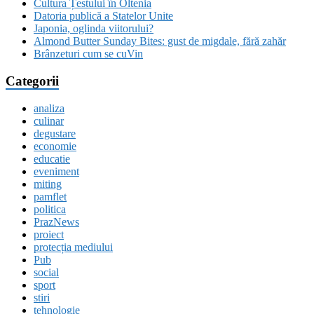
Cultura Țestului în Oltenia
Datoria publică a Statelor Unite
Japonia, oglinda viitorului?
Almond Butter Sunday Bites: gust de migdale, fără zahăr
Brânzeturi cum se cuVin
Categorii
analiza
culinar
degustare
economie
educatie
eveniment
miting
pamflet
politica
PrazNews
proiect
protecția mediului
Pub
social
sport
stiri
tehnologie