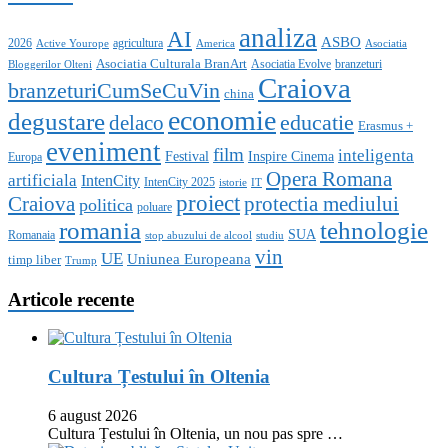
analiza
AI
ASBO
2026
agricultura
Active Yourope
America
Asociatia
Asociatia Culturala BranArt
Asociatia Evolve
branzeturi
Bloggerilor Olteni
Craiova
branzeturiCumSeCuVin
china
economie
degustare
educatie
delaco
Erasmus +
eveniment
film
inteligenta
Festival
Inspire Cinema
Europa
Opera Romana
artificiala
IntenCity
IntenCity 2025
istorie
IT
proiect
Craiova
protectia mediului
politica
poluare
romania
tehnologie
SUA
Romanaia
stop abuzului de alcool
studiu
vin
UE
Uniunea Europeana
timp liber
Trump
Articole recente
Cultura Țestului în Oltenia
6 august 2026
Cultura Țestului în Oltenia, un nou pas spre …