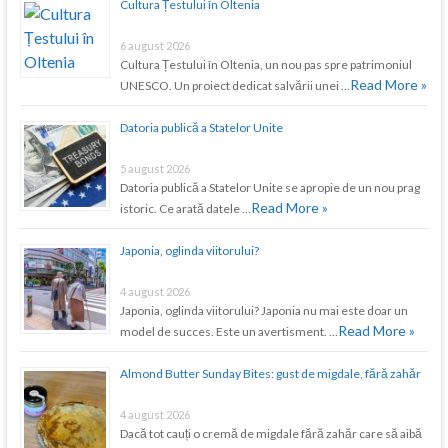
Cultura Țestului în Oltenia
6 august 2026
Cultura Țestului în Oltenia, un nou pas spre patrimoniul
Read More »
UNESCO. Un proiect dedicat salvării unei …
Datoria publică a Statelor Unite
5 august 2026
Datoria publică a Statelor Unite se apropie de un nou prag
Read More »
istoric. Ce arată datele …
Japonia, oglinda viitorului?
4 august 2026
Japonia, oglinda viitorului? Japonia nu mai este doar un
Read More »
model de succes. Este un avertisment. …
Almond Butter Sunday Bites: gust de migdale, fără zahăr
4 august 2026
Dacă tot cauți o cremă de migdale fără zahăr care să aibă