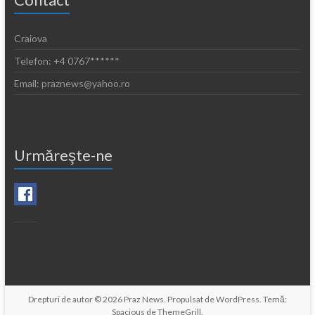
Craiova
Telefon: +4 0767******
Email: praznews@yahoo.ro
Urmăreşte-ne
Drepturi de autor © 2026
Praz News
. Propulsat de
WordPress
. Temă:
Spacious de
ThemeGrill
.