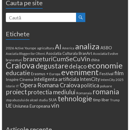
Cauta pe site
Etichete
analiza
AI
ASBO
2026
agricultura
Active Yourope
America
Asociatia Culturala BranArt
Asociatia Evolve
Asociatia Bloggerilor Olteni
branzeturiCumSeCuVin
china
branzeturi
Craiova
economie
degustare
delaco
eveniment
educatie
film
Festival
Erasmus +
Europa
inteligenta artificiala
IntenCity
Inspire Cinema
IntenCity 2025
Opera Romana Craiova
politica
poluare
istorie
IT
romania
proiect
protectia mediului
Romanaia
tehnologie
SUA
timp liber
stop abuzului de alcool
studiu
Trump
vin
UE
Uniunea Europeana
Articole recente