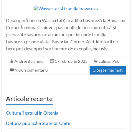
Descoperă berea Wassertal și tradiția bavareză la Bavarian
Corner În inima Craiovei, pasionații de bere autentică și
preparate savuroase au un loc special unde tradiția
bavareză prinde viață: Bavarian Corner. Aici, iubitorii de
bere pot descoperi sortimente de excepție, inclusiv
Andrei Boiangiu
17 februarie 2025
culinar
,
Pub
Niciun comentariu
Citește mai mult
Articole recente
Cultura Țestului în Oltenia
Datoria publică a Statelor Unite