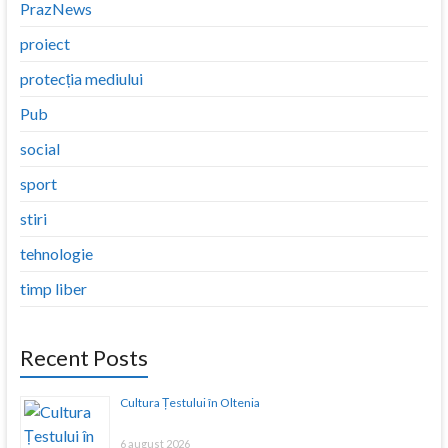
PrazNews
proiect
protecția mediului
Pub
social
sport
stiri
tehnologie
timp liber
Recent Posts
Cultura Țestului în Oltenia
6 august 2026