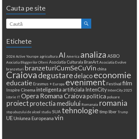
Cauta pe site
Etichete
analiza
AI
ASBO
2026
agricultura
Active Yourope
America
Asociatia Culturala BranArt
Asociatia Evolve
Asociatia Bloggerilor Olteni
branzeturiCumSeCuVin
china
branzeturi
Craiova
economie
degustare
delaco
eveniment
educatie
film
Festival
Erasmus +
Europa
inteligenta artificiala
IntenCity
Inspire Cinema
IntenCity 2025
Opera Romana Craiova
politica
poluare
istorie
IT
romania
proiect
protectia mediului
Romanaia
tehnologie
SUA
timp liber
stop abuzului de alcool
studiu
Trump
vin
UE
Uniunea Europeana