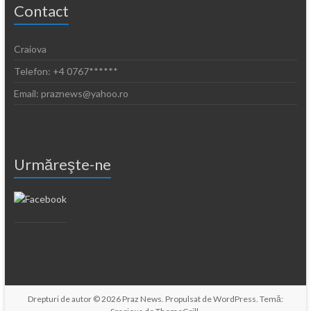
Contact
Craiova
Telefon: +4 0767******
Email: praznews@yahoo.ro
Urmăreşte-ne
Drepturi de autor © 2026
Praz News
. Propulsat de
WordPress
. Temă: