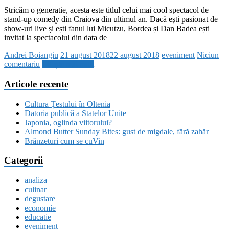
Stricăm o generatie, acesta este titlul celui mai cool spectacol de
stand-up comedy din Craiova din ultimul an. Dacă ești pasionat de
show-uri live și ești fanul lui Micutzu, Bordea și Dan Badea ești
invitat la spectacolul din data de
Andrei Boiangiu
21 august 2018
22 august 2018
eveniment
Niciun
comentariu
Citește mai mult
Articole recente
Cultura Țestului în Oltenia
Datoria publică a Statelor Unite
Japonia, oglinda viitorului?
Almond Butter Sunday Bites: gust de migdale, fără zahăr
Brânzeturi cum se cuVin
Categorii
analiza
culinar
degustare
economie
educatie
eveniment