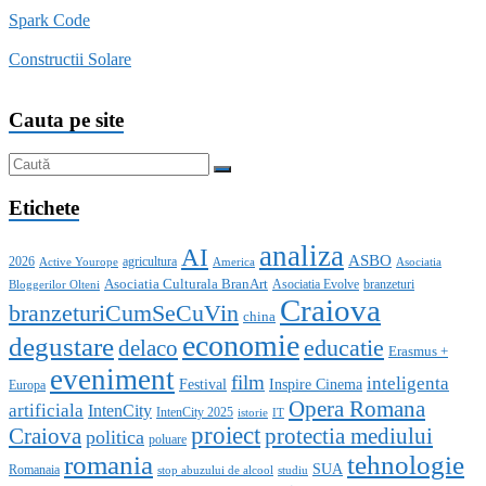
Spark Code
Constructii Solare
Cauta pe site
Etichete
analiza
AI
ASBO
2026
agricultura
Active Yourope
America
Asociatia
Asociatia Culturala BranArt
Asociatia Evolve
branzeturi
Bloggerilor Olteni
Craiova
branzeturiCumSeCuVin
china
economie
degustare
educatie
delaco
Erasmus +
eveniment
film
inteligenta
Festival
Inspire Cinema
Europa
Opera Romana
artificiala
IntenCity
IntenCity 2025
istorie
IT
proiect
Craiova
protectia mediului
politica
poluare
romania
tehnologie
SUA
Romanaia
stop abuzului de alcool
studiu