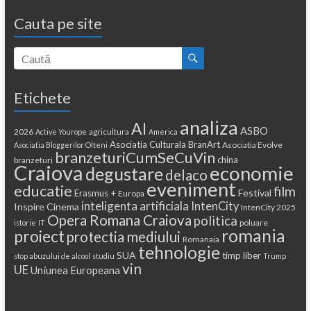
Cauta pe site
Etichete
analiza
AI
ASBO
2026
agricultura
Active Yourope
America
Asociatia Culturala BranArt
Asociatia Evolve
Asociatia Bloggerilor Olteni
branzeturiCumSeCuVin
china
branzeturi
Craiova
economie
degustare
delaco
eveniment
educatie
film
Festival
Erasmus +
Europa
inteligenta artificiala
IntenCity
Inspire Cinema
IntenCity 2025
Opera Romana Craiova
politica
poluare
istorie
IT
romania
proiect
protectia mediului
Romanaia
tehnologie
SUA
timp liber
stop abuzului de alcool
studiu
Trump
vin
UE
Uniunea Europeana