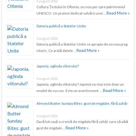
6 august 2026
Cultura Țestului în Oltenia, un nou pas spre patrimoniul
Read More »
UNESCO. Un proiect dedicat salvării unei …
Datoria publică a Statelor Unite
5 august 2026
Datoria publică a Statelor Unite se apropie de un nou prag
Read More »
istoric. Ce arată datele …
Japonia, oglinda viitorului?
4 august 2026
Japonia, oglinda viitorului? Japonia nu mai este doar un
Read More »
model de succes. Este un avertisment. …
Almond Butter Sunday Bites: gust de migdale, fără zahăr
4 august 2026
Dacă tot cauți o cremă de migdale fără zahăr care să aibă
Read More »
gust de migdale …