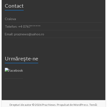
Contact
Craiova
Telefon: +4 0767******
Email: praznews@yahoo.ro
Urmăreşte-ne
Drepturi de autor © 2026
Praz News
. Propulsat de
WordPress
. Temă: