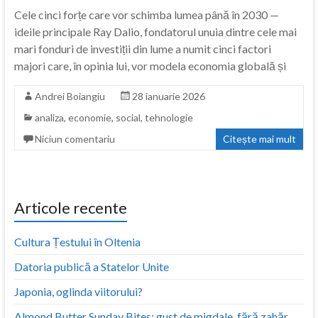
Cele cinci forțe care vor schimba lumea până în 2030 —
ideile principale Ray Dalio, fondatorul unuia dintre cele mai
mari fonduri de investiții din lume a numit cinci factori
majori care, în opinia lui, vor modela economia globală și
Andrei Boiangiu
28 ianuarie 2026
analiza
,
economie
,
social
,
tehnologie
Niciun comentariu
Citește mai mult
Articole recente
Cultura Țestului în Oltenia
Datoria publică a Statelor Unite
Japonia, oglinda viitorului?
Almond Butter Sunday Bites: gust de migdale, fără zahăr