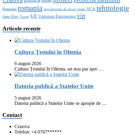
politica
poluare
romania
tehnologie
SUA
Romanaia
stop abuzului de alcool
studiu
vin
UE
Uniunea Europeana
timp liber
Trump
Articole recente
Cultura Țestului în Oltenia
6 august 2026
Cultura Țestului în Oltenia, un nou pas spre …
Datoria publică a Statelor Unite
5 august 2026
Datoria publică a Statelor Unite se apropie de …
Contact
Craiova
Telefon: +4 0767******