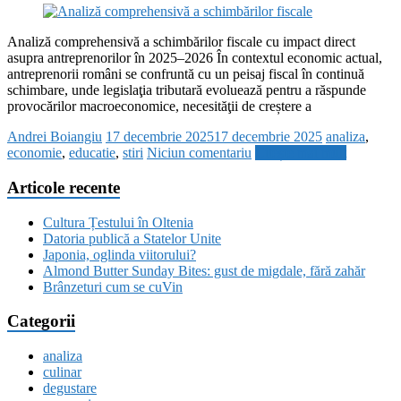
Analiză comprehensivă a schimbărilor fiscale cu impact direct
asupra antreprenorilor în 2025–2026 În contextul economic actual,
antreprenorii români se confruntă cu un peisaj fiscal în continuă
schimbare, unde legislaţia tributară evoluează pentru a răspunde
provocărilor macroeconomice, necesităţii de creștere a
Andrei Boiangiu
17 decembrie 2025
17 decembrie 2025
analiza
,
economie
,
educatie
,
stiri
Niciun comentariu
Citește mai mult
Articole recente
Cultura Țestului în Oltenia
Datoria publică a Statelor Unite
Japonia, oglinda viitorului?
Almond Butter Sunday Bites: gust de migdale, fără zahăr
Brânzeturi cum se cuVin
Categorii
analiza
culinar
degustare