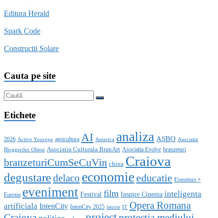
Editura Herald
Spark Code
Constructii Solare
Cauta pe site
Etichete
analiza
AI
ASBO
2026
agricultura
Active Yourope
America
Asociatia
Asociatia Culturala BranArt
Asociatia Evolve
branzeturi
Bloggerilor Olteni
Craiova
branzeturiCumSeCuVin
china
economie
degustare
educatie
delaco
Erasmus +
eveniment
film
inteligenta
Festival
Inspire Cinema
Europa
Opera Romana
artificiala
IntenCity
IntenCity 2025
istorie
IT
proiect
Craiova
protectia mediului