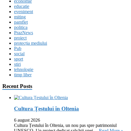
economie
educatie
eveniment
miting
pamflet
politica
PrazNews
proiect
protecția mediului
Pub
social
sport
stiri
tehnologie
timp liber
Recent Posts
Cultura Țestului în Oltenia
6 august 2026
Cultura Țestului în Oltenia, un nou pas spre patrimoniul
UNESCO. Un proiect dedicat salvării unei …
Read More »