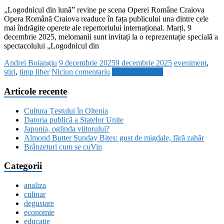
„Logodnicul din lună” revine pe scena Operei Române Craiova
Opera Română Craiova readuce în fața publicului una dintre cele
mai îndrăgite operete ale repertoriului internațional. Marți, 9
decembrie 2025, melomanii sunt invitați la o reprezentație specială a
spectacolului „Logodnicul din
Andrei Boiangiu
9 decembrie 2025
9 decembrie 2025
eveniment
,
stiri
,
timp liber
Niciun comentariu
Citește mai mult
Articole recente
Cultura Țestului în Oltenia
Datoria publică a Statelor Unite
Japonia, oglinda viitorului?
Almond Butter Sunday Bites: gust de migdale, fără zahăr
Brânzeturi cum se cuVin
Categorii
analiza
culinar
degustare
economie
educatie