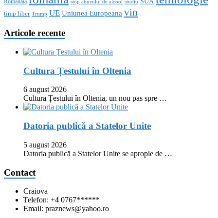
SUA
Romanaia
stop abuzului de alcool
studiu
vin
UE
Uniunea Europeana
timp liber
Trump
Articole recente
Cultura Țestului în Oltenia
6 august 2026
Cultura Țestului în Oltenia, un nou pas spre …
Datoria publică a Statelor Unite
5 august 2026
Datoria publică a Statelor Unite se apropie de …
Contact
Craiova
Telefon: +4 0767******
Email: praznews@yahoo.ro