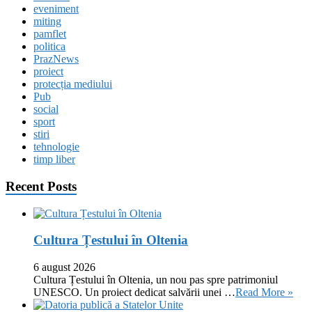
eveniment
miting
pamflet
politica
PrazNews
proiect
protecția mediului
Pub
social
sport
stiri
tehnologie
timp liber
Recent Posts
Cultura Țestului în Oltenia
6 august 2026
Cultura Țestului în Oltenia, un nou pas spre patrimoniul
UNESCO. Un proiect dedicat salvării unei …
Read More »