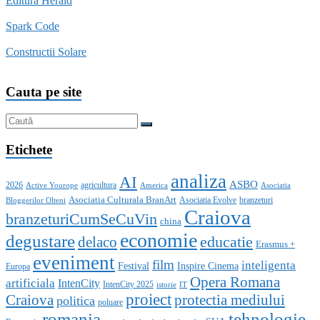
Editura Herald
Spark Code
Constructii Solare
Cauta pe site
Etichete
analiza
AI
ASBO
2026
agricultura
Active Yourope
America
Asociatia
Asociatia Culturala BranArt
Asociatia Evolve
branzeturi
Bloggerilor Olteni
Craiova
branzeturiCumSeCuVin
china
economie
degustare
educatie
delaco
Erasmus +
eveniment
film
inteligenta
Festival
Inspire Cinema
Europa
Opera Romana
artificiala
IntenCity
IntenCity 2025
istorie
IT
proiect
Craiova
protectia mediului
politica
poluare
romania
tehnologie