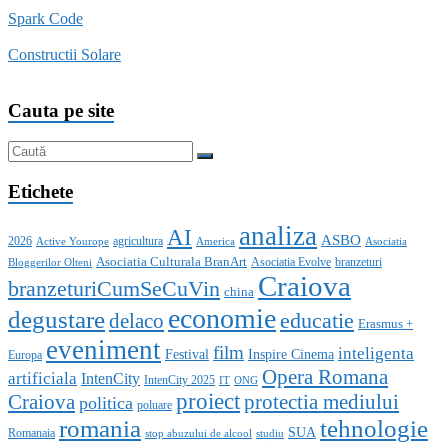
Spark Code
Constructii Solare
Cauta pe site
Etichete
analiza
AI
ASBO
2026
agricultura
Active Yourope
America
Asociatia
Asociatia Culturala BranArt
Asociatia Evolve
branzeturi
Bloggerilor Olteni
Craiova
branzeturiCumSeCuVin
china
economie
degustare
educatie
delaco
Erasmus +
eveniment
film
inteligenta
Festival
Inspire Cinema
Europa
Opera Romana
artificiala
IntenCity
IntenCity 2025
IT
ONG
proiect
Craiova
protectia mediului
politica
poluare
romania
tehnologie
SUA
Romanaia
stop abuzului de alcool
studiu