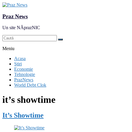
Praz News
Un site NĂprazNIC
Meniu
Acasa
Ştiri
Economie
Tehnologie
PrazNews
World Debt Clok
it’s showtime
It’s Showtime