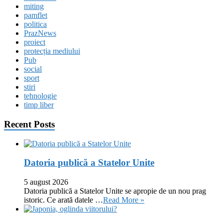
miting
pamflet
politica
PrazNews
proiect
protecția mediului
Pub
social
sport
stiri
tehnologie
timp liber
Recent Posts
Datoria publică a Statelor Unite
5 august 2026
Datoria publică a Statelor Unite se apropie de un nou prag
istoric. Ce arată datele …
Read More »