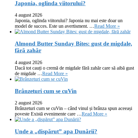
Japonia, oglinda viitorului?
4 august 2026
Japonia, oglinda viitorului? Japonia nu mai este doar un
model de succes. Este un avertisment. …
Read More »
Almond Butter Sunday Bites: gust de migdale,
fără zahăr
4 august 2026
Dacă tot cauți o cremă de migdale fără zahăr care să aibă gust
de migdale …
Read More »
Brânzeturi cum se cuVin
2 august 2026
Brânzeturi cum se cuVin – când vinul și brânza spun aceeași
poveste Există evenimente care …
Read More »
Unde a „dispărut” apa Dunării?