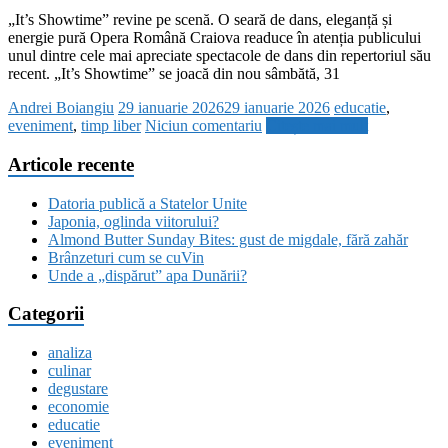
„It’s Showtime” revine pe scenă. O seară de dans, eleganță și
energie pură Opera Română Craiova readuce în atenția publicului
unul dintre cele mai apreciate spectacole de dans din repertoriul său
recent. „It’s Showtime” se joacă din nou sâmbătă, 31
Andrei Boiangiu
29 ianuarie 2026
29 ianuarie 2026
educatie
,
eveniment
,
timp liber
Niciun comentariu
Citește mai mult
Articole recente
Datoria publică a Statelor Unite
Japonia, oglinda viitorului?
Almond Butter Sunday Bites: gust de migdale, fără zahăr
Brânzeturi cum se cuVin
Unde a „dispărut” apa Dunării?
Categorii
analiza
culinar
degustare
economie
educatie
eveniment