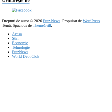
Urmăreşte-ne
Drepturi de autor © 2026
Praz News
. Propulsat de
WordPress
.
Temă: Spacious de
ThemeGrill
.
Acasa
Ştiri
Economie
Tehnologie
PrazNews
World Debt Clok