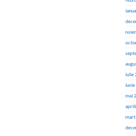
ianu
dece
noie
octo
sept
augu
iulie
iuni
mai 
april
mart
dece