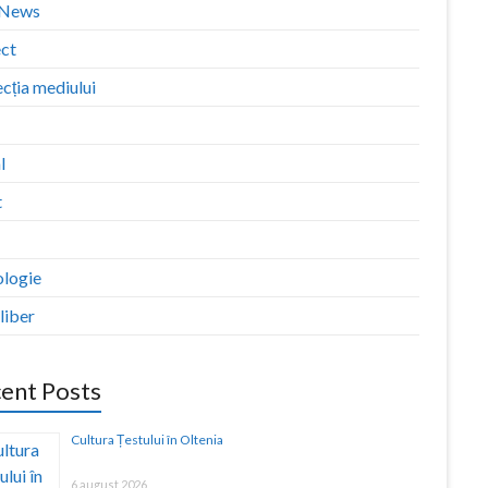
zNews
ect
cția mediului
l
t
ologie
liber
ent Posts
Cultura Țestului în Oltenia
6 august 2026