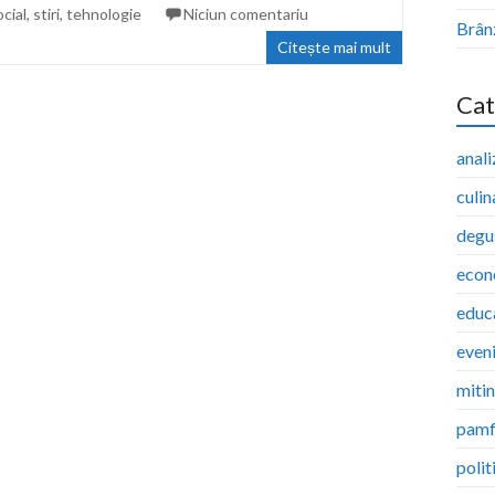
ocial
,
stiri
,
tehnologie
Niciun comentariu
Brân
Citește mai mult
Cat
anali
culin
degu
econ
educ
even
miti
pamf
polit