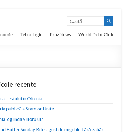
onomie
Tehnologie
PrazNews
World Debt Clok
icole recente
ra Țestului în Oltenia
ia publică a Statelor Unite
ia, oglinda viitorului?
nd Butter Sunday Bites: gust de migdale, fără zahăr