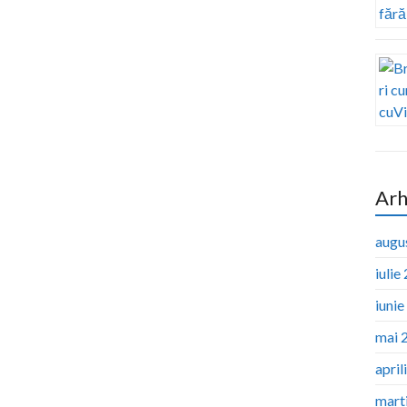
Arh
augu
iulie
iuni
mai 
april
mart