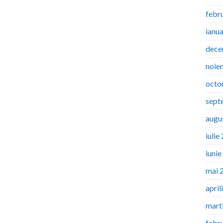
febr
ianu
dece
noie
octo
sept
augu
iulie
iuni
mai 
april
mart
febr