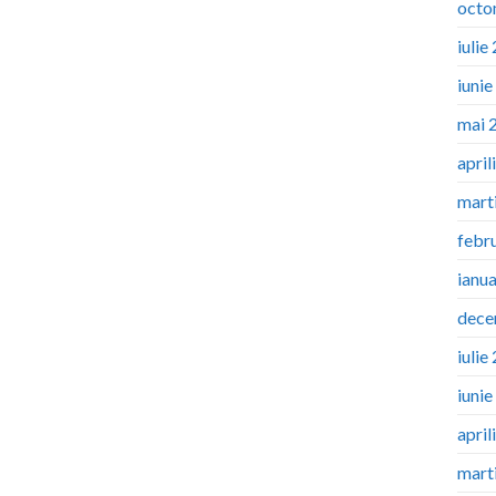
octo
iulie
iuni
mai 
april
mart
febr
ianu
dece
iulie
iuni
april
mart