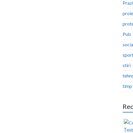
Pra
proi
prote
Pub
socia
spor
stiri
tehn
timp 
Rec