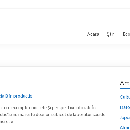
Acasa
Ştiri
Ec
Art
Cultu
Dator
brici cu exemple concrete și perspective oficiale În
producție nu mai este doar un subiect de laborator sau de
Japon
enereze
Almo