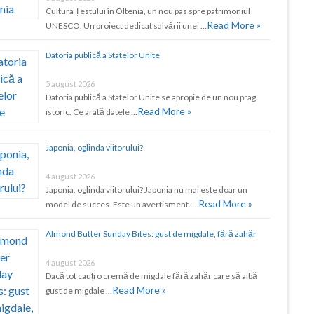
Cultura Țestului în Oltenia, un nou pas spre patrimoniul
Read More »
UNESCO. Un proiect dedicat salvării unei …
Datoria publică a Statelor Unite
5 august 2026
Datoria publică a Statelor Unite se apropie de un nou prag
Read More »
istoric. Ce arată datele …
Japonia, oglinda viitorului?
4 august 2026
Japonia, oglinda viitorului? Japonia nu mai este doar un
Read More »
model de succes. Este un avertisment. …
Almond Butter Sunday Bites: gust de migdale, fără zahăr
4 august 2026
Dacă tot cauți o cremă de migdale fără zahăr care să aibă
Read More »
gust de migdale …