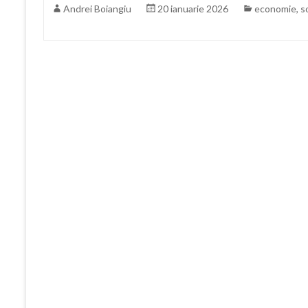
Andrei Boiangiu
20 ianuarie 2026
economie
,
s