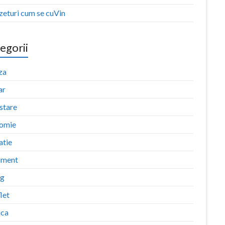
zeturi cum se cuVin
egorii
za
ar
stare
omie
atie
iment
ng
let
ica