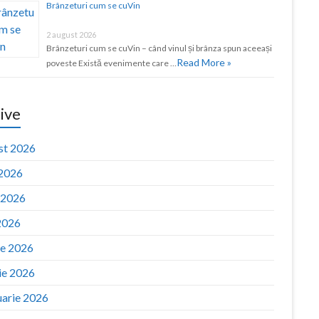
Brânzeturi cum se cuVin
2 august 2026
Brânzeturi cum se cuVin – când vinul și brânza spun aceeași
Read More »
poveste Există evenimente care …
ive
st 2026
 2026
e 2026
2026
ie 2026
ie 2026
uarie 2026