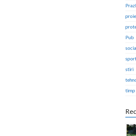
Pra
proi
prote
Pub
socia
spor
stiri
tehn
timp 
Rec