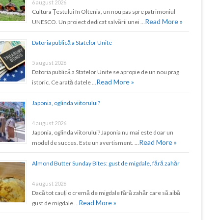
6 august 2026
Cultura Țestului în Oltenia, un nou pas spre patrimoniul
Read More »
UNESCO. Un proiect dedicat salvării unei …
Datoria publică a Statelor Unite
5 august 2026
Datoria publică a Statelor Unite se apropie de un nou prag
Read More »
istoric. Ce arată datele …
Japonia, oglinda viitorului?
4 august 2026
Japonia, oglinda viitorului? Japonia nu mai este doar un
Read More »
model de succes. Este un avertisment. …
Almond Butter Sunday Bites: gust de migdale, fără zahăr
4 august 2026
Dacă tot cauți o cremă de migdale fără zahăr care să aibă
Read More »
gust de migdale …