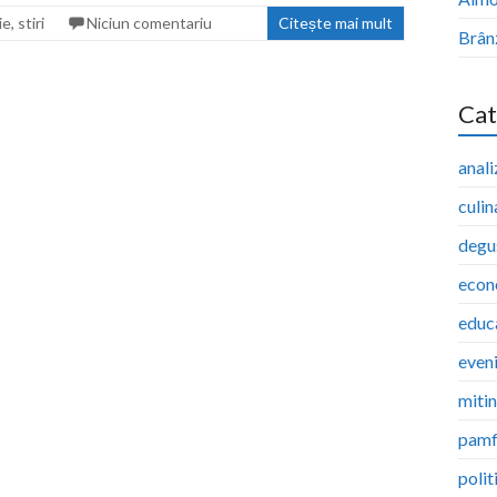
ie
,
stiri
Niciun comentariu
Citește mai mult
Brân
Cat
anali
culin
degu
econ
educ
even
miti
pamf
polit