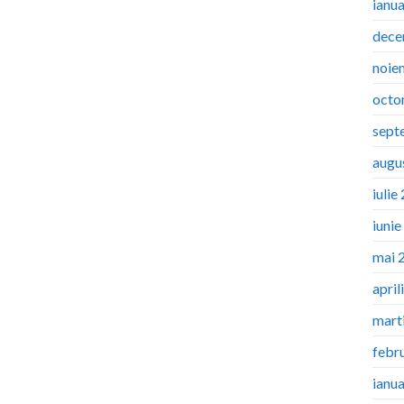
ianu
dece
noie
octo
sept
augu
iulie
iuni
mai 
april
mart
febr
ianu