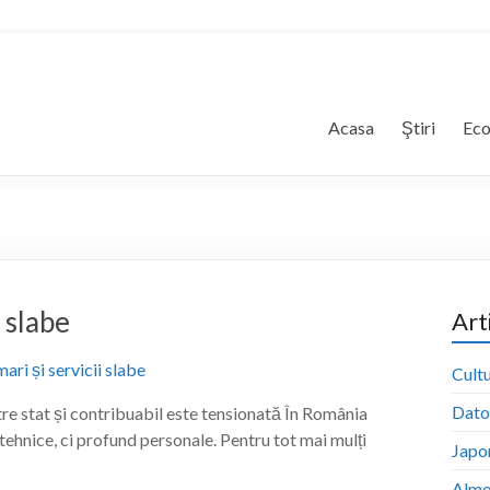
Acasa
Ştiri
Ec
 slabe
Art
Cultu
Dator
ntre stat și contribuabil este tensionată În România
 tehnice, ci profund personale. Pentru tot mai mulți
Japon
Almo