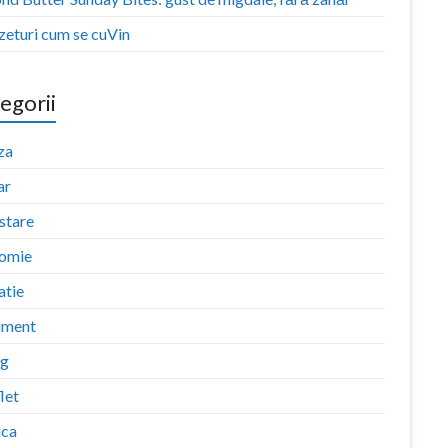
zeturi cum se cuVin
egorii
za
ar
stare
omie
atie
iment
ng
let
ica