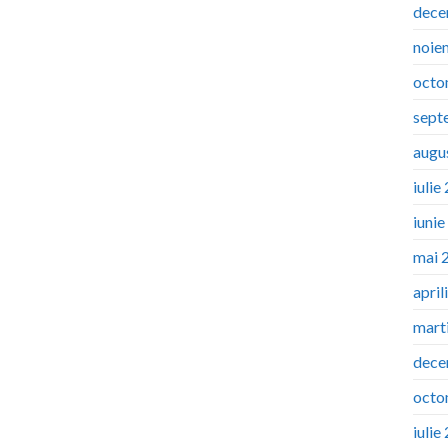
dece
noie
octo
sept
augu
iulie
iuni
mai 
april
mart
dece
octo
iulie