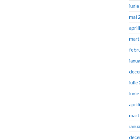
iuni
mai 
april
mart
febr
ianu
dece
iulie
iuni
april
mart
ianu
dece