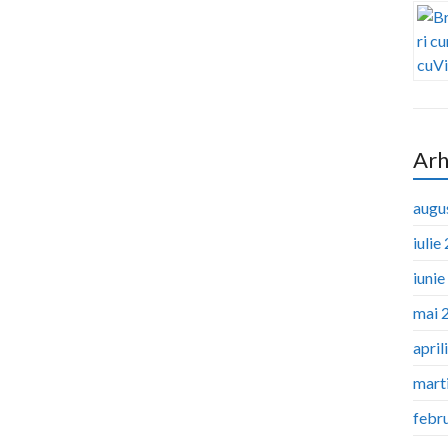
Arh
augu
iulie
iuni
mai 
april
mart
febr