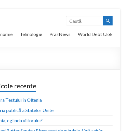
onomie
Tehnologie
PrazNews
World Debt Clok
icole recente
ra Țestului în Oltenia
ia publică a Statelor Unite
ia, oglinda viitorului?
nd Butter Sunday Bites: gust de migdale, fără zahăr