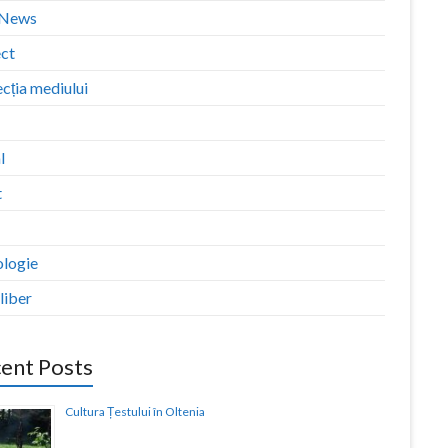
zNews
ect
cția mediului
l
t
ologie
liber
ent Posts
Cultura Țestului în Oltenia