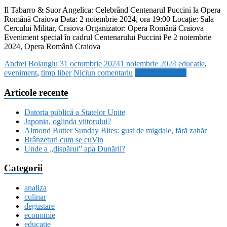
Il Tabarro & Suor Angelica: Celebrând Centenarul Puccini la Opera
Română Craiova Data: 2 noiembrie 2024, ora 19:00 Locație: Sala
Cercului Militar, Craiova Organizator: Opera Română Craiova
Eveniment special în cadrul Centenarului Puccini Pe 2 noiembrie
2024, Opera Română Craiova
Andrei Boiangiu
31 octombrie 2024
1 noiembrie 2024
educatie
,
eveniment
,
timp liber
Niciun comentariu
Citește mai mult
Articole recente
Datoria publică a Statelor Unite
Japonia, oglinda viitorului?
Almond Butter Sunday Bites: gust de migdale, fără zahăr
Brânzeturi cum se cuVin
Unde a „dispărut” apa Dunării?
Categorii
analiza
culinar
degustare
economie
educatie