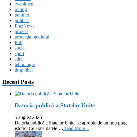
eveniment
miting
pamflet
politica
PrazNews
proiect
protecția mediului
Pub
social
sport
stiri
tehnologie
timp liber
Recent Posts
Datoria publică a Statelor Unite
5 august 2026
Datoria publică a Statelor Unite se apropie de un nou prag
istoric. Ce arată datele …
Read More »