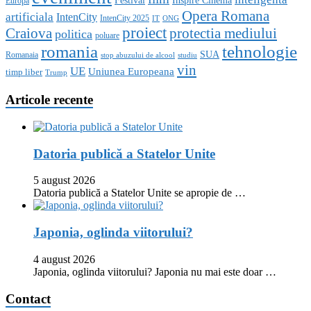
Festival
Inspire Cinema
Europa
Opera Romana
artificiala
IntenCity
IntenCity 2025
IT
ONG
proiect
Craiova
protectia mediului
politica
poluare
romania
tehnologie
SUA
Romanaia
stop abuzului de alcool
studiu
vin
UE
Uniunea Europeana
timp liber
Trump
Articole recente
Datoria publică a Statelor Unite
5 august 2026
Datoria publică a Statelor Unite se apropie de …
Japonia, oglinda viitorului?
4 august 2026
Japonia, oglinda viitorului? Japonia nu mai este doar …
Contact