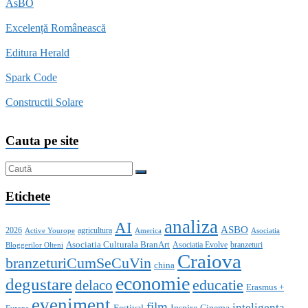
AsBO
Excelență Românească
Editura Herald
Spark Code
Constructii Solare
Cauta pe site
Etichete
analiza
AI
ASBO
2026
agricultura
Active Yourope
America
Asociatia
Asociatia Culturala BranArt
Asociatia Evolve
branzeturi
Bloggerilor Olteni
Craiova
branzeturiCumSeCuVin
china
economie
degustare
educatie
delaco
Erasmus +
eveniment
film
inteligenta