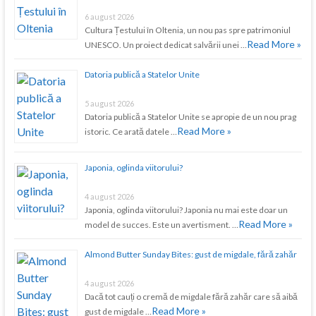
6 august 2026
Cultura Țestului în Oltenia, un nou pas spre patrimoniul
Read More »
UNESCO. Un proiect dedicat salvării unei …
Datoria publică a Statelor Unite
5 august 2026
Datoria publică a Statelor Unite se apropie de un nou prag
Read More »
istoric. Ce arată datele …
Japonia, oglinda viitorului?
4 august 2026
Japonia, oglinda viitorului? Japonia nu mai este doar un
Read More »
model de succes. Este un avertisment. …
Almond Butter Sunday Bites: gust de migdale, fără zahăr
4 august 2026
Dacă tot cauți o cremă de migdale fără zahăr care să aibă
Read More »
gust de migdale …