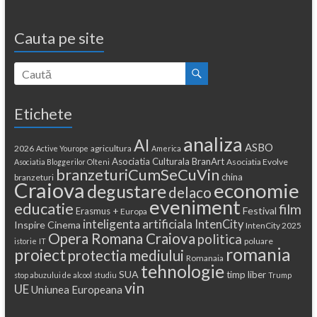
Cauta pe site
Etichete
analiza
AI
ASBO
2026
agricultura
Active Yourope
America
Asociatia Culturala BranArt
Asociatia Evolve
Asociatia Bloggerilor Olteni
branzeturiCumSeCuVin
china
branzeturi
Craiova
economie
degustare
delaco
eveniment
educatie
film
Festival
Erasmus +
Europa
inteligenta artificiala
IntenCity
Inspire Cinema
IntenCity 2025
Opera Romana Craiova
politica
poluare
istorie
IT
romania
proiect
protectia mediului
Romanaia
tehnologie
SUA
timp liber
stop abuzului de alcool
studiu
Trump
vin
UE
Uniunea Europeana