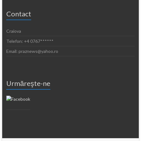
Contact
Craiova
Telefon: +4 0767******
Email: praznews@yahoo.ro
Urmăreşte-ne