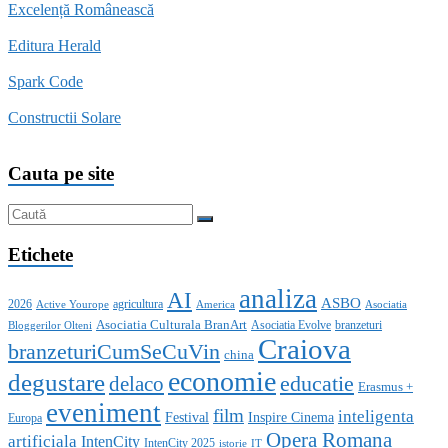
Excelență Românească
Editura Herald
Spark Code
Constructii Solare
Cauta pe site
Etichete
analiza
AI
ASBO
2026
agricultura
Active Yourope
America
Asociatia
Asociatia Culturala BranArt
Asociatia Evolve
branzeturi
Bloggerilor Olteni
Craiova
branzeturiCumSeCuVin
china
economie
degustare
educatie
delaco
Erasmus +
eveniment
film
inteligenta
Festival
Inspire Cinema
Europa
Opera Romana
artificiala
IntenCity
IntenCity 2025
istorie
IT