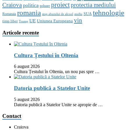
proiect
Craiova
protectia mediului
politica
poluare
romania
tehnologie
SUA
Romanaia
stop abuzului de alcool
studiu
vin
UE
Uniunea Europeana
timp liber
Trump
Articole recente
Cultura Țestului în Oltenia
6 august 2026
Cultura Țestului în Oltenia, un nou pas spre …
Datoria publică a Statelor Unite
5 august 2026
Datoria publică a Statelor Unite se apropie de …
Contact
Craiova