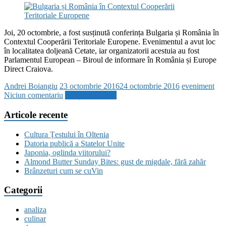
Joi, 20 octombrie, a fost susținută conferința Bulgaria și România în
Contextul Cooperării Teritoriale Europene. Evenimentul a avut loc
în localitatea doljeană Cetate, iar organizatorii acestuia au fost
Parlamentul European – Biroul de informare în România și Europe
Direct Craiova.
Andrei Boiangiu
23 octombrie 2016
24 octombrie 2016
eveniment
Niciun comentariu
Citește mai mult
Articole recente
Cultura Țestului în Oltenia
Datoria publică a Statelor Unite
Japonia, oglinda viitorului?
Almond Butter Sunday Bites: gust de migdale, fără zahăr
Brânzeturi cum se cuVin
Categorii
analiza
culinar