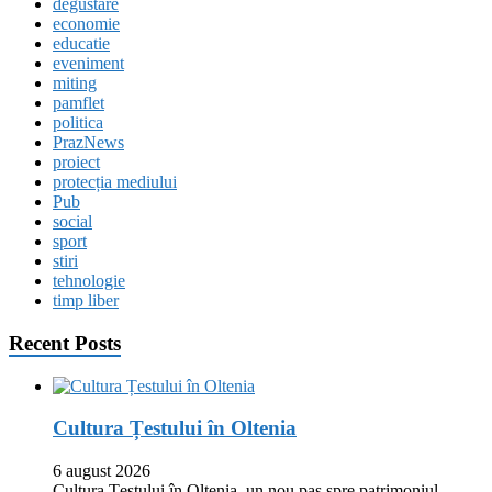
degustare
economie
educatie
eveniment
miting
pamflet
politica
PrazNews
proiect
protecția mediului
Pub
social
sport
stiri
tehnologie
timp liber
Recent Posts
Cultura Țestului în Oltenia
6 august 2026
Cultura Țestului în Oltenia, un nou pas spre patrimoniul