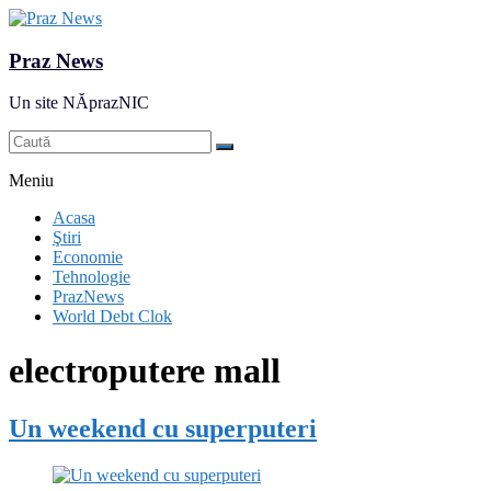
Praz News
Un site NĂprazNIC
Meniu
Acasa
Ştiri
Economie
Tehnologie
PrazNews
World Debt Clok
electroputere mall
Un weekend cu superputeri