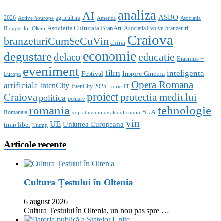
analiza
AI
ASBO
2026
agricultura
Active Yourope
America
Asociatia
Asociatia Culturala BranArt
Asociatia Evolve
branzeturi
Bloggerilor Olteni
Craiova
branzeturiCumSeCuVin
china
economie
degustare
educatie
delaco
Erasmus +
eveniment
film
inteligenta
Festival
Inspire Cinema
Europa
Opera Romana
artificiala
IntenCity
IntenCity 2025
istorie
IT
proiect
Craiova
protectia mediului
politica
poluare
romania
tehnologie
SUA
Romanaia
stop abuzului de alcool
studiu
vin
UE
Uniunea Europeana
timp liber
Trump
Articole recente
Cultura Țestului în Oltenia
6 august 2026
Cultura Țestului în Oltenia, un nou pas spre …