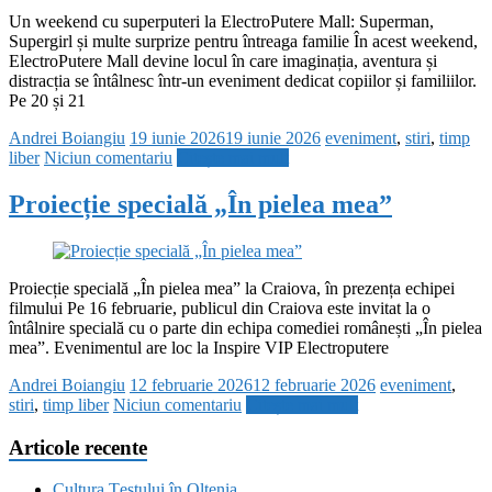
Un weekend cu superputeri la ElectroPutere Mall: Superman,
Supergirl și multe surprize pentru întreaga familie În acest weekend,
ElectroPutere Mall devine locul în care imaginația, aventura și
distracția se întâlnesc într-un eveniment dedicat copiilor și familiilor.
Pe 20 și 21
Andrei Boiangiu
19 iunie 2026
19 iunie 2026
eveniment
,
stiri
,
timp
liber
Niciun comentariu
Citește mai mult
Proiecție specială „În pielea mea”
Proiecție specială „În pielea mea” la Craiova, în prezența echipei
filmului Pe 16 februarie, publicul din Craiova este invitat la o
întâlnire specială cu o parte din echipa comediei românești „În pielea
mea”. Evenimentul are loc la Inspire VIP Electroputere
Andrei Boiangiu
12 februarie 2026
12 februarie 2026
eveniment
,
stiri
,
timp liber
Niciun comentariu
Citește mai mult
Articole recente
Cultura Țestului în Oltenia