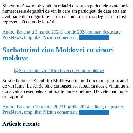
Și pentru că v-am obișnuit cu relatări despre experiențele avute pe la
numeroasele degustări de vin la care am participat, de data asta am
avut parte de o degustare … mai inspirată. Ocazia degustării a fost
reprezentată de noile lansări.
Andrei Boiangiu
3 martie 2024
1 aprilie 2024
culinar
,
degustare
,
PrazNews
,
timp liber
Niciun comentariu
Citește mai mult
Sarbatorind ziua Moldovei cu vinuri
moldave
Se stie faptul ca Republica Moldova este unul din marii producatori
de vin lume. La fel de bine cunoastem si faptul ca aceste vinuri au si
doua calitati esentiale: sunt foarte bune si ieftine. De cele mai multe
ori raportul
Andrei Boiangiu
30 martie 2023
1 aprilie 2024
culinar
,
degustare
,
PrazNews
,
timp liber
Niciun comentariu
Citește mai mult
Articole recente