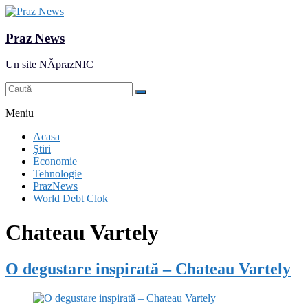
Praz News
Un site NĂprazNIC
Meniu
Acasa
Ştiri
Economie
Tehnologie
PrazNews
World Debt Clok
Chateau Vartely
O degustare inspirată – Chateau Vartely