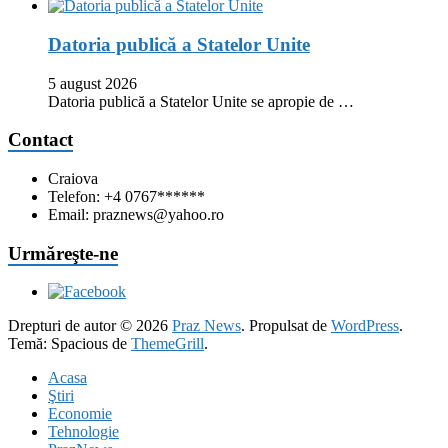
Datoria publică a Statelor Unite
5 august 2026
Datoria publică a Statelor Unite se apropie de …
Contact
Craiova
Telefon: +4 0767******
Email: praznews@yahoo.ro
Urmăreşte-ne
Drepturi de autor © 2026
Praz News
. Propulsat de
WordPress
.
Temă: Spacious de
ThemeGrill
.
Acasa
Ştiri
Economie
Tehnologie