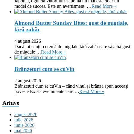
Japonia, oglinda viitorului? Japonia nu mai este doar un
model de succes. Este un avertisment. …
Read More »
Almond Butter Sunday Bites: gust de migdale,
fără zahăr
4 august 2026
Dacă tot cauți o cremă de migdale fără zahăr care să aibă gust
de migdale …
Read More »
Brânzeturi cum se cuVin
2 august 2026
Brânzeturi cum se cuVin – când vinul și brânza spun aceeași
poveste Există evenimente care …
Read More »
Arhive
august 2026
iulie 2026
iunie 2026
mai 2026