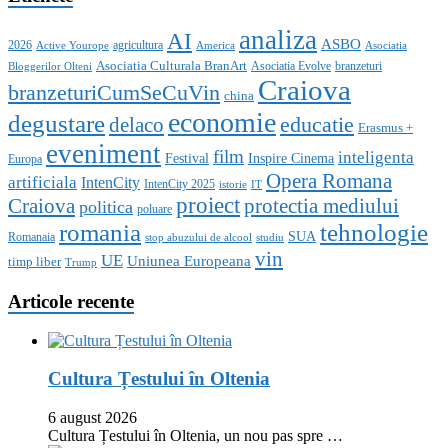
analiza
AI
ASBO
2026
agricultura
Active Yourope
America
Asociatia
Asociatia Culturala BranArt
Asociatia Evolve
branzeturi
Bloggerilor Olteni
Craiova
branzeturiCumSeCuVin
china
economie
degustare
educatie
delaco
Erasmus +
eveniment
film
inteligenta
Festival
Inspire Cinema
Europa
Opera Romana
artificiala
IntenCity
IntenCity 2025
istorie
IT
proiect
Craiova
protectia mediului
politica
poluare
romania
tehnologie
SUA
Romanaia
stop abuzului de alcool
studiu
vin
UE
Uniunea Europeana
timp liber
Trump
Articole recente
Cultura Țestului în Oltenia
6 august 2026
Cultura Țestului în Oltenia, un nou pas spre …