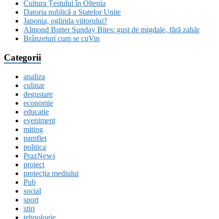
Cultura Țestului în Oltenia
Datoria publică a Statelor Unite
Japonia, oglinda viitorului?
Almond Butter Sunday Bites: gust de migdale, fără zahăr
Brânzeturi cum se cuVin
Categorii
analiza
culinar
degustare
economie
educatie
eveniment
miting
pamflet
politica
PrazNews
proiect
protecția mediului
Pub
social
sport
stiri
tehnologie