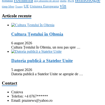
SUA
Romanaia
stop abuzului de alcool
studiu
vin
UE
Uniunea Europeana
timp liber
Trump
Articole recente
Cultura Țestului în Oltenia
6 august 2026
Cultura Țestului în Oltenia, un nou pas spre …
Datoria publică a Statelor Unite
5 august 2026
Datoria publică a Statelor Unite se apropie de …
Contact
Craiova
Telefon: +4 0767******
Email: praznews@yahoo.ro