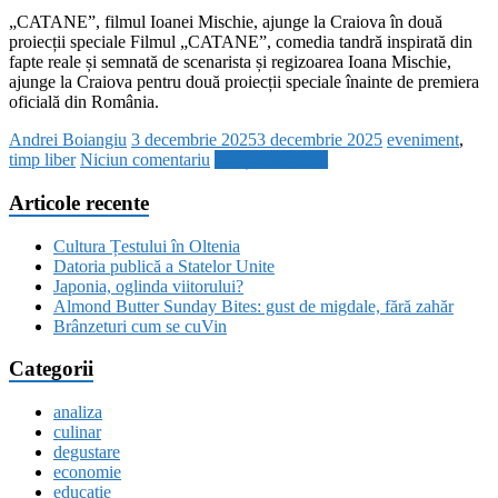
„CATANE”, filmul Ioanei Mischie, ajunge la Craiova în două
proiecții speciale Filmul „CATANE”, comedia tandră inspirată din
fapte reale și semnată de scenarista și regizoarea Ioana Mischie,
ajunge la Craiova pentru două proiecții speciale înainte de premiera
oficială din România.
Andrei Boiangiu
3 decembrie 2025
3 decembrie 2025
eveniment
,
timp liber
Niciun comentariu
Citește mai mult
Articole recente
Cultura Țestului în Oltenia
Datoria publică a Statelor Unite
Japonia, oglinda viitorului?
Almond Butter Sunday Bites: gust de migdale, fără zahăr
Brânzeturi cum se cuVin
Categorii
analiza
culinar
degustare
economie
educatie