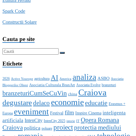
Editura Herald
Spark Code
Constructii Solare
Cauta pe site
Etichete
analiza
AI
ASBO
2026
agricultura
Active Yourope
America
Asociatia
Asociatia Culturala BranArt
Asociatia Evolve
branzeturi
Bloggerilor Olteni
Craiova
branzeturiCumSeCuVin
china
economie
degustare
educatie
delaco
Erasmus +
eveniment
film
inteligenta
Festival
Inspire Cinema
Europa
Opera Romana
artificiala
IntenCity
IntenCity 2025
istorie
IT
proiect
Craiova
protectia mediului
politica
poluare
romania
tehnologie