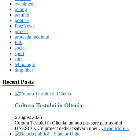
eveniment
miting
pamflet
politica
PrazNews
proiect
protecția mediului
Pub
social
sport
stiri
tehnologie
timp liber
Recent Posts
Cultura Țestului în Oltenia
6 august 2026
Cultura Țestului în Oltenia, un nou pas spre patrimoniul
UNESCO. Un proiect dedicat salvării unei …
Read More »