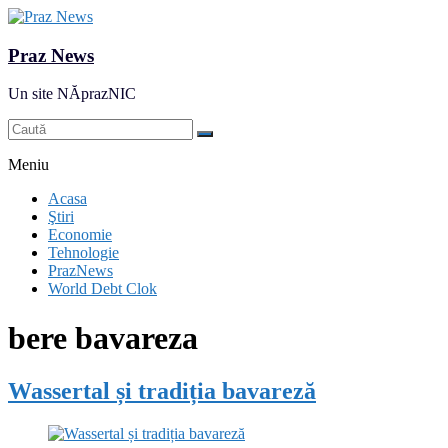
Praz News
Un site NĂprazNIC
Meniu
Acasa
Ştiri
Economie
Tehnologie
PrazNews
World Debt Clok
bere bavareza
Wassertal și tradiția bavareză