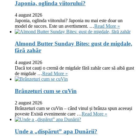
Japonia, oglinda viitorului?
4 august 2026
Japonia, oglinda viitorului? Japonia nu mai este doar un
model de succes. Este un avertisment. …
Read More »
Almond Butter Sunday Bites: gust de migdale,
fără zahăr
4 august 2026
Dacă tot cauți o cremă de migdale fără zahăr care să aibă gust
de migdale …
Read More »
Brânzeturi cum se cuVin
2 august 2026
Brânzeturi cum se cuVin – când vinul și brânza spun aceeași
poveste Există evenimente care …
Read More »
Unde a „dispărut” apa Dunării?