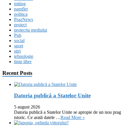
miting
pamflet
politica
PrazNews
proiect
protecția mediului
Pub
social
sport
stiri
tehnologie
timp liber
Recent Posts
Datoria publică a Statelor Unite
5 august 2026
Datoria publică a Statelor Unite se apropie de un nou prag
istoric. Ce arată datele …
Read More »