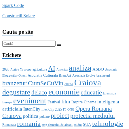
Spark Code
Constructii Solare
Cauta pe site
Etichete
analiza
AI
ASBO
2026
agricultura
Active Yourope
America
Asociatia
Asociatia Culturala BranArt
Asociatia Evolve
branzeturi
Bloggerilor Olteni
Craiova
branzeturiCumSeCuVin
china
economie
degustare
educatie
delaco
Erasmus +
eveniment
film
inteligenta
Festival
Inspire Cinema
Europa
Opera Romana
artificiala
IntenCity
IntenCity 2025
IT
ONG
proiect
Craiova
protectia mediului
politica
poluare
romania
tehnologie
SUA
Romanaia
stop abuzului de alcool
studiu