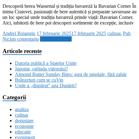
Descoperă berea Wassertal și tradiția bavareză la Bavarian Corner În
inima Craiovei, pasionații de bere autentică și preparate savuroase au
un loc special unde tradiția bavareză prinde viață: Bavarian Corner.
Aici, iubitorii de bere pot descoperi sortimente de excepție, inclusiv
Andrei Boiangiu
17 februarie 2025
17 februarie 2025
culinar
,
Pub
Niciun comentariu
Citește mai mult
Articole recente
Datoria publică a Statelor Unite
Japonia, oglinda viitorului?
Almond Butter Sunday Bites: gust de migdale, fără zahăr
Brânzeturi cum se cuVin
Unde a „dispărut” apa Dunării?
Categorii
analiza
culinar
degustare
economie
educatie
eveniment