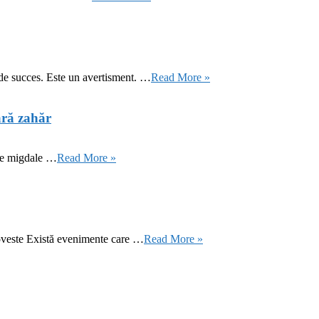
 de succes. Este un avertisment. …
Read More »
ără zahăr
 de migdale …
Read More »
oveste Există evenimente care …
Read More »