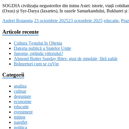
SOGDIA civilizația negustorilor din inima Asiei: istorie, viață cotidia
(Oxus) și Syr-Darya (Iaxartes), în oazele Samarkandului, Bukharei și P
Andrei Boiangiu
23 octombrie 2025
23 octombrie 2025
educatie
,
Pra
Articole recente
Cultura Țestului în Oltenia
Datoria publică a Statelor Unite
Japonia, oglinda viitorului?
Almond Butter Sunday Bites: gust de migdale, fără zahăr
Brânzeturi cum se cuVin
Categorii
analiza
culinar
degustare
economie
educatie
eveniment
miting
pamflet
politica