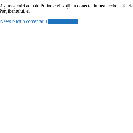
nă și moșteniri actuale Puține civilizații au conectat lumea veche la fel
anjikentului, ei
zNews
Niciun comentariu
Citește mai mult