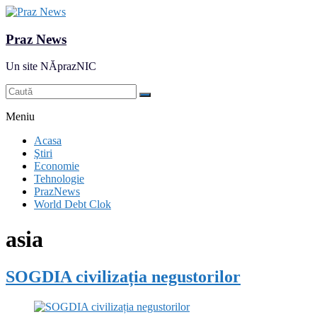
Praz News
Un site NĂprazNIC
Meniu
Acasa
Ştiri
Economie
Tehnologie
PrazNews
World Debt Clok
asia
SOGDIA civilizația negustorilor