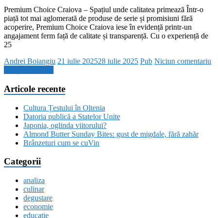
Premium Choice Craiova – Spațiul unde calitatea primează Într-o
piață tot mai aglomerată de produse de serie și promisiuni fără
acoperire, Premium Choice Craiova iese în evidență printr-un
angajament ferm față de calitate și transparență. Cu o experiență de
25
Andrei Boiangiu
21 iulie 2025
28 iulie 2025
Pub
Niciun comentariu
Citește mai mult
Articole recente
Cultura Țestului în Oltenia
Datoria publică a Statelor Unite
Japonia, oglinda viitorului?
Almond Butter Sunday Bites: gust de migdale, fără zahăr
Brânzeturi cum se cuVin
Categorii
analiza
culinar
degustare
economie
educatie