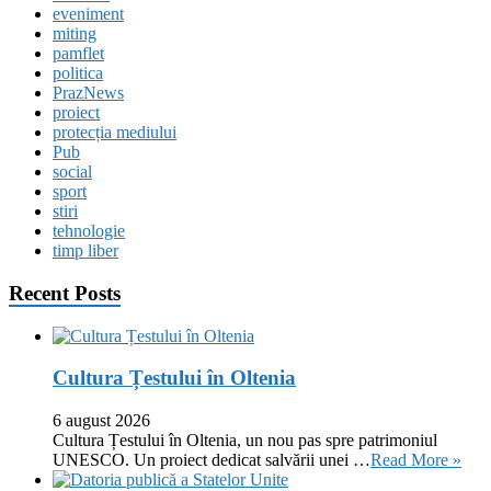
eveniment
miting
pamflet
politica
PrazNews
proiect
protecția mediului
Pub
social
sport
stiri
tehnologie
timp liber
Recent Posts
Cultura Țestului în Oltenia
6 august 2026
Cultura Țestului în Oltenia, un nou pas spre patrimoniul
UNESCO. Un proiect dedicat salvării unei …
Read More »