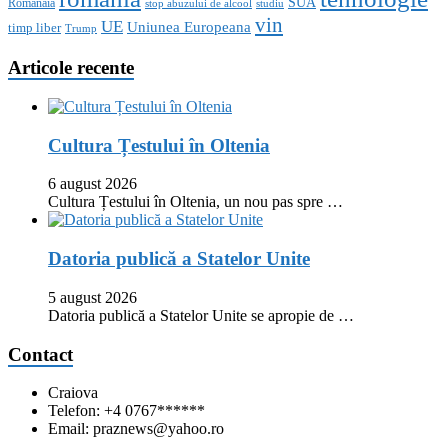
SUA
Romanaia
stop abuzului de alcool
studiu
vin
UE
Uniunea Europeana
timp liber
Trump
Articole recente
Cultura Țestului în Oltenia
6 august 2026
Cultura Țestului în Oltenia, un nou pas spre …
Datoria publică a Statelor Unite
5 august 2026
Datoria publică a Statelor Unite se apropie de …
Contact
Craiova
Telefon: +4 0767******
Email: praznews@yahoo.ro