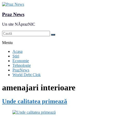
Praz News
Un site NĂprazNIC
Meniu
Acasa
Ştiri
Economie
Tehnologie
PrazNews
World Debt Clok
amenajari interioare
Unde calitatea primează