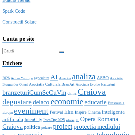
Editura Herald
Spark Code
Constructii Solare
Cauta pe site
Etichete
analiza
AI
ASBO
2026
agricultura
Active Yourope
America
Asociatia
Asociatia Culturala BranArt
Asociatia Evolve
branzeturi
Bloggerilor Olteni
Craiova
branzeturiCumSeCuVin
china
economie
degustare
educatie
delaco
Erasmus +
eveniment
film
inteligenta
Festival
Inspire Cinema
Europa
Opera Romana
artificiala
IntenCity
IntenCity 2025
istorie
IT
proiect
Craiova
protectia mediului
politica
poluare
romania
tehnologie