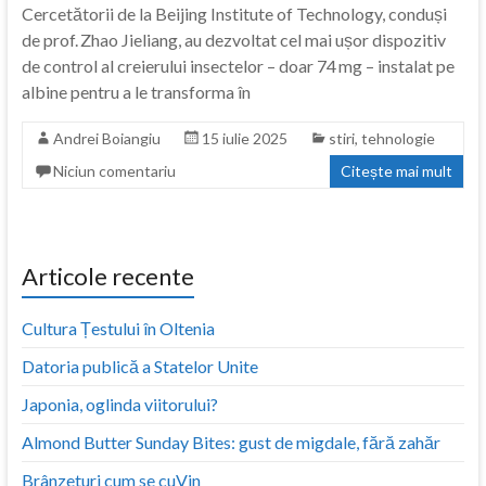
Cercetătorii de la Beijing Institute of Technology, conduși
de prof. Zhao Jieliang, au dezvoltat cel mai ușor dispozitiv
de control al creierului insectelor – doar 74 mg – instalat pe
albine pentru a le transforma în
Andrei Boiangiu
15 iulie 2025
stiri
,
tehnologie
Niciun comentariu
Citește mai mult
Articole recente
Cultura Țestului în Oltenia
Datoria publică a Statelor Unite
Japonia, oglinda viitorului?
Almond Butter Sunday Bites: gust de migdale, fără zahăr
Brânzeturi cum se cuVin