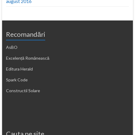
august 2016
Recomandări
AsBO
Excelență Românească
Editura Herald
Spark Code
Constructii Solare
Cauta pe site