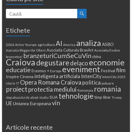
Etichete
analiza
AI
ASBO
2026
agricultura
Active Yourope
America
Asociatia Culturala BranArt
Asociatia Evolve
Asociatia Bloggerilor Olteni
branzeturiCumSeCuVin
china
branzeturi
Craiova
economie
degustare
delaco
eveniment
educatie
film
Festival
Erasmus +
Europa
inteligenta artificiala
IntenCity
Inspire Cinema
IntenCity 2025
Opera Romana Craiova
politica
poluare
istorie
IT
romania
proiect
protectia mediului
Romanaia
tehnologie
SUA
timp liber
stop abuzului de alcool
studiu
Trump
vin
UE
Uniunea Europeana
Articole recente