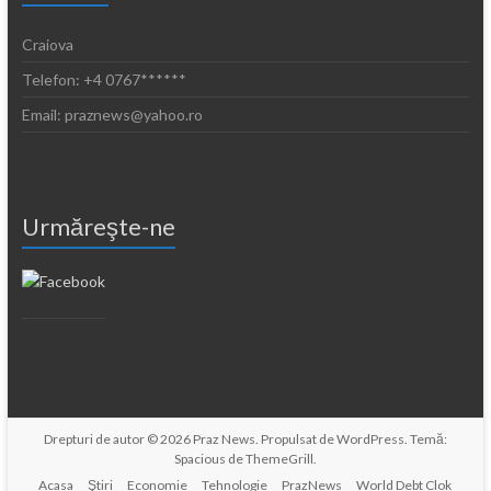
Craiova
Telefon: +4 0767******
Email: praznews@yahoo.ro
Urmăreşte-ne
Drepturi de autor © 2026
Praz News
. Propulsat de
WordPress
. Temă:
Spacious de
ThemeGrill
.
Acasa
Ştiri
Economie
Tehnologie
PrazNews
World Debt Clok