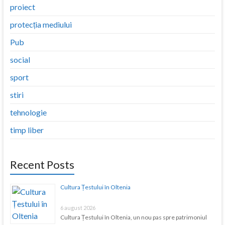
proiect
protecția mediului
Pub
social
sport
stiri
tehnologie
timp liber
Recent Posts
Cultura Țestului în Oltenia
6 august 2026
Cultura Țestului în Oltenia, un nou pas spre patrimoniul