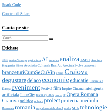
Spark Code
Constructii Solare
Cauta pe site
Etichete
analiza
AI
ASBO
2026
agricultura
Active Yourope
America
Asociatia
Asociatia Culturala BranArt
Asociatia Evolve
branzeturi
Bloggerilor Olteni
Craiova
branzeturiCumSeCuVin
china
economie
degustare
educatie
delaco
Erasmus +
eveniment
film
inteligenta
Festival
Inspire Cinema
Europa
Opera Romana
artificiala
IntenCity
IntenCity 2025
istorie
IT
proiect
Craiova
protectia mediului
politica
poluare
romania
tehnologie
SUA
Romanaia
stop abuzului de alcool
studiu