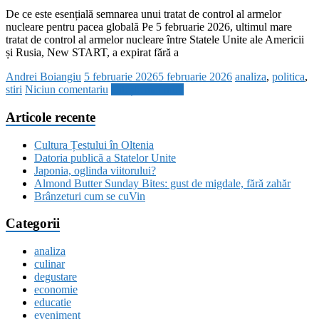
De ce este esențială semnarea unui tratat de control al armelor
nucleare pentru pacea globală Pe 5 februarie 2026, ultimul mare
tratat de control al armelor nucleare între Statele Unite ale Americii
și Rusia, New START, a expirat fără a
Andrei Boiangiu
5 februarie 2026
5 februarie 2026
analiza
,
politica
,
stiri
Niciun comentariu
Citește mai mult
Articole recente
Cultura Țestului în Oltenia
Datoria publică a Statelor Unite
Japonia, oglinda viitorului?
Almond Butter Sunday Bites: gust de migdale, fără zahăr
Brânzeturi cum se cuVin
Categorii
analiza
culinar
degustare
economie
educatie
eveniment