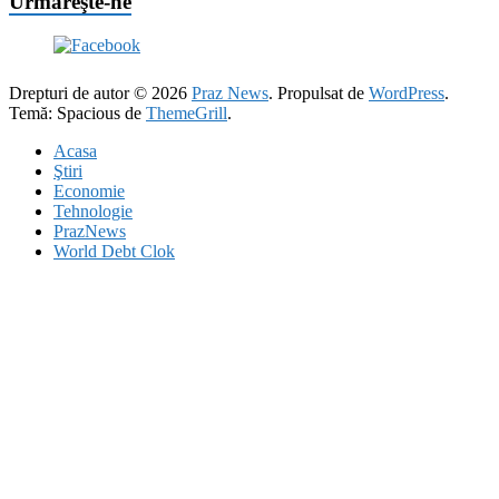
Urmăreşte-ne
Drepturi de autor © 2026
Praz News
. Propulsat de
WordPress
.
Temă: Spacious de
ThemeGrill
.
Acasa
Ştiri
Economie
Tehnologie
PrazNews
World Debt Clok