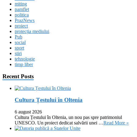
miting
pamflet
politica
PrazNews
proiect
protecția mediului
Pub
social
sport
stiri
tehnologie
timp liber
Recent Posts
Cultura Țestului în Oltenia
6 august 2026
Cultura Țestului în Oltenia, un nou pas spre patrimoniul
UNESCO. Un proiect dedicat salvării unei …
Read More »