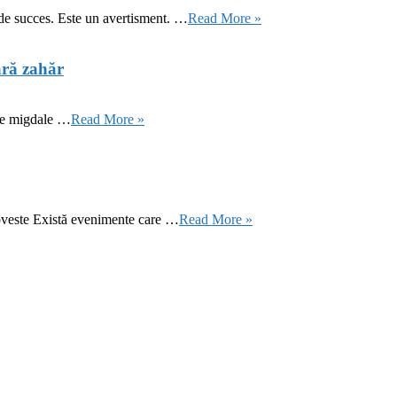
 de succes. Este un avertisment. …
Read More »
ără zahăr
 de migdale …
Read More »
oveste Există evenimente care …
Read More »