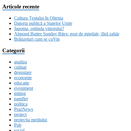
Articole recente
Cultura Țestului în Oltenia
Datoria publică a Statelor Unite
Japonia, oglinda viitorului?
Almond Butter Sunday Bites: gust de migdale, fără zahăr
Brânzeturi cum se cuVin
Categorii
analiza
culinar
degustare
economie
educatie
eveniment
miting
pamflet
politica
PrazNews
proiect
protecția mediului
Pub
social