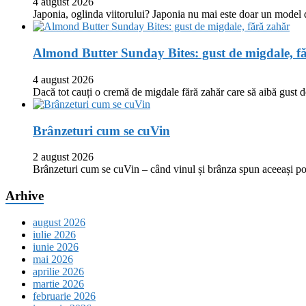
4 august 2026
Japonia, oglinda viitorului? Japonia nu mai este doar un model
Almond Butter Sunday Bites: gust de migdale, f
4 august 2026
Dacă tot cauți o cremă de migdale fără zahăr care să aibă gust
Brânzeturi cum se cuVin
2 august 2026
Brânzeturi cum se cuVin – când vinul și brânza spun aceeași p
Arhive
august 2026
iulie 2026
iunie 2026
mai 2026
aprilie 2026
martie 2026
februarie 2026