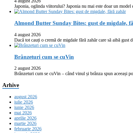
4 august 2026
Japonia, oglinda viitorului? Japonia nu mai este doar un model
Almond Butter Sunday Bites: gust de migdale, f
4 august 2026
Dacă tot cauți o cremă de migdale fără zahăr care să aibă gust
Brânzeturi cum se cuVin
2 august 2026
Brânzeturi cum se cuVin – când vinul și brânza spun aceeași p
Arhive
august 2026
iulie 2026
iunie 2026
mai 2026
aprilie 2026
martie 2026
februarie 2026