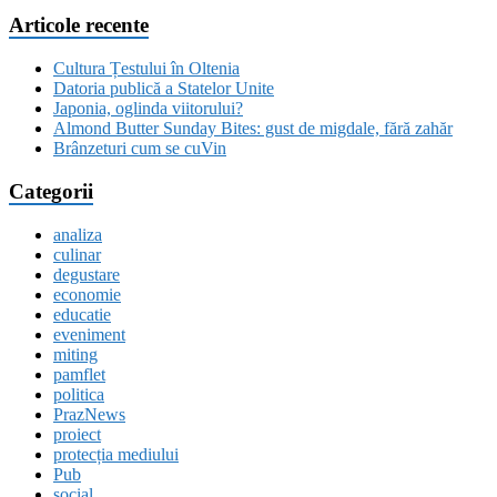
Articole recente
Cultura Țestului în Oltenia
Datoria publică a Statelor Unite
Japonia, oglinda viitorului?
Almond Butter Sunday Bites: gust de migdale, fără zahăr
Brânzeturi cum se cuVin
Categorii
analiza
culinar
degustare
economie
educatie
eveniment
miting
pamflet
politica
PrazNews
proiect
protecția mediului
Pub
social