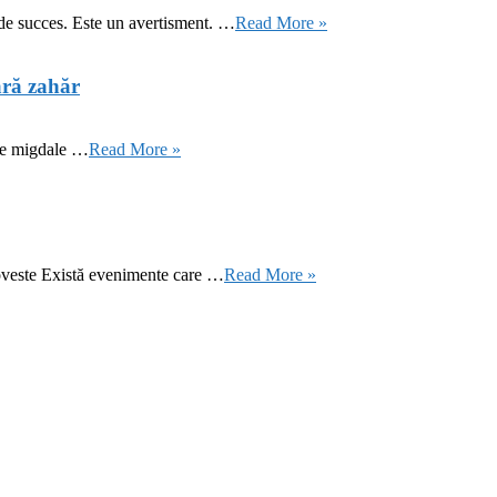
 de succes. Este un avertisment. …
Read More »
ără zahăr
 de migdale …
Read More »
oveste Există evenimente care …
Read More »