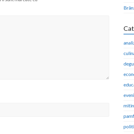
Brân
Cat
anali
culin
degu
econ
educ
even
miti
pamf
polit