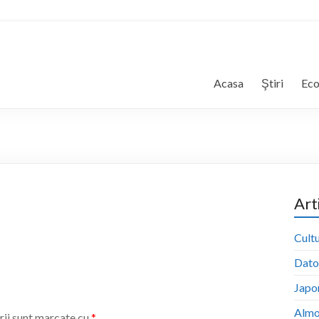
Acasa
Ştiri
Ec
Art
Cultu
Dator
Japon
Almo
rii sunt marcate cu
*