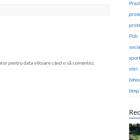
Pra
proi
prote
Pub
socia
spor
ator pentru data viitoare când o să comentez.
stiri
tehn
timp 
Rec