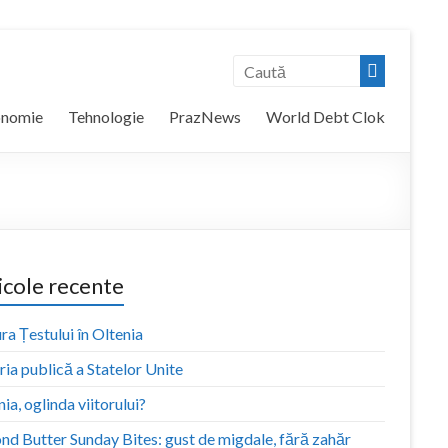
onomie
Tehnologie
PrazNews
World Debt Clok
icole recente
ra Țestului în Oltenia
ia publică a Statelor Unite
ia, oglinda viitorului?
nd Butter Sunday Bites: gust de migdale, fără zahăr