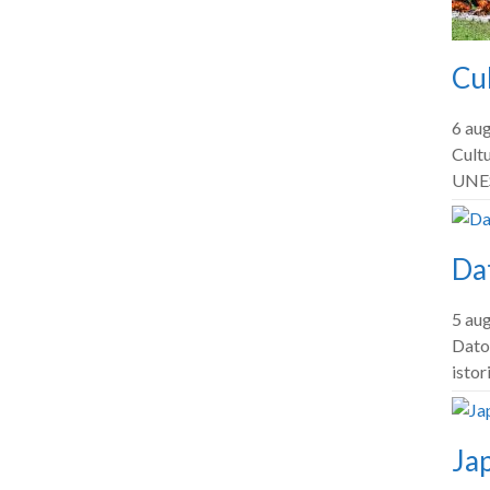
Cul
6 au
Cultu
UNES
Dat
5 au
Dator
istor
Jap