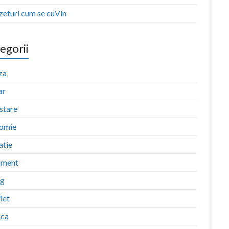
zeturi cum se cuVin
egorii
za
ar
stare
omie
atie
iment
ng
let
ica