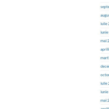
sept
augu
iulie
iuni
mai 
april
mart
dece
octo
iulie
iuni
mai 
april