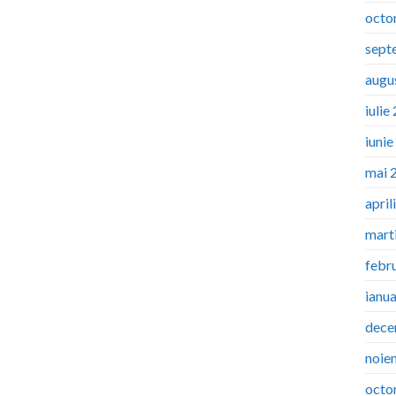
octo
sept
augu
iulie
iuni
mai 
april
mart
febr
ianu
dece
noie
octo