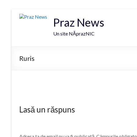
Praz News
Un site NĂprazNIC
Ruris
Lasă un răspuns
Adresa ta de email nu va fi publicată.
Câmpurile obligato