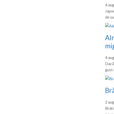
4 au
Japon
de su
Al
mig
4 au
Dacă 
gust
Br
2 au
Brânz