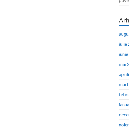
pove
Arh
augu
iulie
iuni
mai 
april
mart
febr
ianu
dece
noie