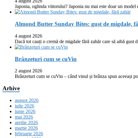
4 august 2026
Japonia, oglinda viitorului? Japonia nu mai este doar un model
Almond Butter Sunday Bites: gust de migdale, f
4 august 2026
Dacă tot cauți o cremă de migdale fără zahăr care să aibă gust
Brânzeturi cum se cuVin
2 august 2026
Brânzeturi cum se cuVin – când vinul și brânza spun aceeași p
Arhive
august 2026
iulie 2026
iunie 2026
mai 2026
aprilie 2026
martie 2026
februarie 2026