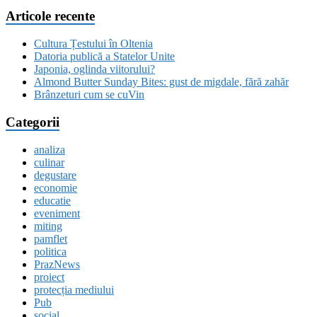
Articole recente
Cultura Țestului în Oltenia
Datoria publică a Statelor Unite
Japonia, oglinda viitorului?
Almond Butter Sunday Bites: gust de migdale, fără zahăr
Brânzeturi cum se cuVin
Categorii
analiza
culinar
degustare
economie
educatie
eveniment
miting
pamflet
politica
PrazNews
proiect
protecția mediului
Pub
social