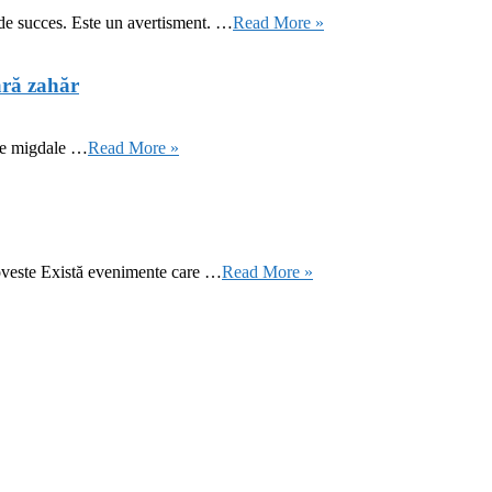
 de succes. Este un avertisment. …
Read More »
ără zahăr
 de migdale …
Read More »
oveste Există evenimente care …
Read More »