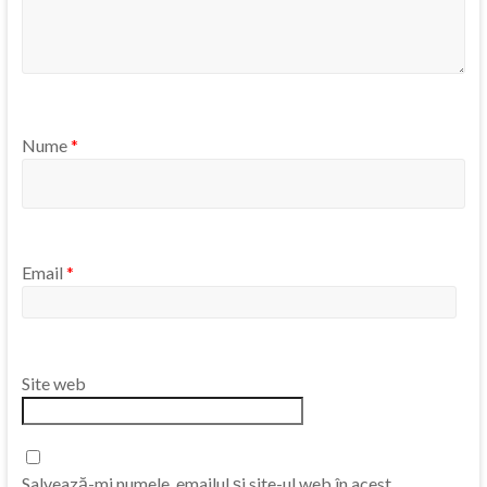
Nume
*
Email
*
Site web
Salvează-mi numele, emailul și site-ul web în acest