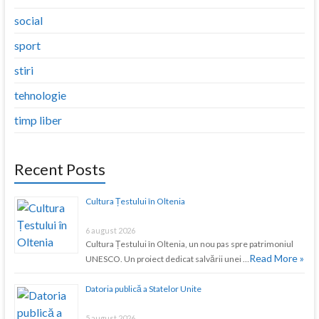
social
sport
stiri
tehnologie
timp liber
Recent Posts
Cultura Țestului în Oltenia
6 august 2026
Cultura Țestului în Oltenia, un nou pas spre patrimoniul
Read More »
UNESCO. Un proiect dedicat salvării unei …
Datoria publică a Statelor Unite
5 august 2026