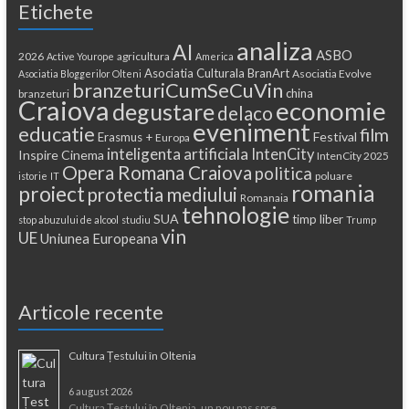
Etichete
analiza
AI
ASBO
2026
agricultura
Active Yourope
America
Asociatia Culturala BranArt
Asociatia Evolve
Asociatia Bloggerilor Olteni
branzeturiCumSeCuVin
china
branzeturi
Craiova
economie
degustare
delaco
eveniment
educatie
film
Festival
Erasmus +
Europa
inteligenta artificiala
IntenCity
Inspire Cinema
IntenCity 2025
Opera Romana Craiova
politica
poluare
istorie
IT
romania
proiect
protectia mediului
Romanaia
tehnologie
SUA
timp liber
stop abuzului de alcool
studiu
Trump
vin
UE
Uniunea Europeana
Articole recente
Cultura Țestului în Oltenia
6 august 2026
Cultura Țestului în Oltenia, un nou pas spre …