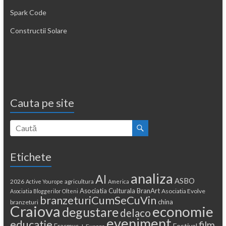
Spark Code
Constructii Solare
Cauta pe site
Etichete
analiza
AI
ASBO
2026
agricultura
Active Yourope
America
Asociatia Culturala BranArt
Asociatia Evolve
Asociatia Bloggerilor Olteni
branzeturiCumSeCuVin
china
branzeturi
Craiova
economie
degustare
delaco
eveniment
educatie
film
Festival
Erasmus +