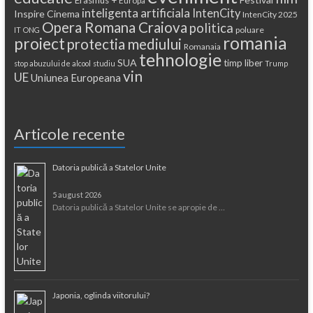
Europa
inteligenta artificiala
IntenCity
Inspire Cinema
IntenCity 2025
Opera Romana Craiova
politica
poluare
IT
ONG
romania
proiect
protectia mediului
Romanaia
tehnologie
SUA
timp liber
stop abuzului de alcool
studiu
Trump
vin
UE
Uniunea Europeana
Articole recente
Datoria publică a Statelor Unite
5 august 2026
Datoria publică a Statelor Unite se apropie de …
Japonia, oglinda viitorului?