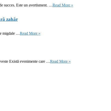
 de succes. Este un avertisment. …
Read More »
ără zahăr
 de migdale …
Read More »
oveste Există evenimente care …
Read More »