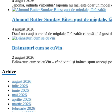
4 august 2026
Japonia, oglinda viitorului? Japonia nu mai este doar un model
Almond Butter Sunday Bites: gust de migdale, f
4 august 2026
Dacă tot cauți o cremă de migdale fără zahăr care să aibă gust
Brânzeturi cum se cuVin
2 august 2026
Brânzeturi cum se cuVin – când vinul și brânza spun aceeași p
Arhive
august 2026
iulie 2026
iunie 2026
mai 2026
aprilie 2026
martie 2026
februarie 2026