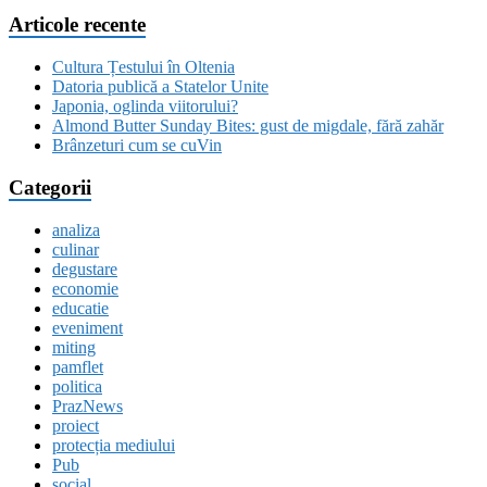
Articole recente
Cultura Țestului în Oltenia
Datoria publică a Statelor Unite
Japonia, oglinda viitorului?
Almond Butter Sunday Bites: gust de migdale, fără zahăr
Brânzeturi cum se cuVin
Categorii
analiza
culinar
degustare
economie
educatie
eveniment
miting
pamflet
politica
PrazNews
proiect
protecția mediului
Pub
social